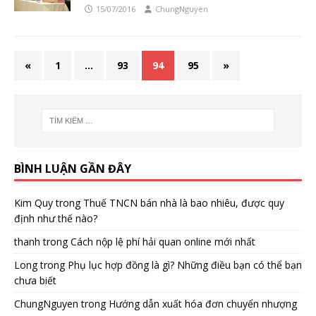
15/07/2016
ChungNguyen
«
1
…
93
94
95
»
BÌNH LUẬN GẦN ĐÂY
Kim Quy
trong
Thuế TNCN bán nhà là bao nhiêu, được quy
định như thế nào?
thanh
trong
Cách nộp lệ phí hải quan online mới nhất
Long
trong
Phụ lục hợp đồng là gì? Những điều bạn có thể bạn
chưa biết
ChungNguyen
trong
Hướng dẫn xuất hóa đơn chuyển nhượng