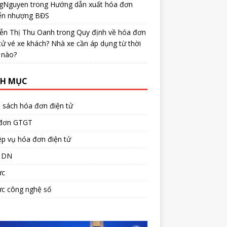
gNguyen
trong
Hướng dẫn xuất hóa đơn
ển nhượng BĐS
ễn Thị Thu Oanh
trong
Quy định về hóa đơn
tử vé xe khách? Nhà xe cần áp dụng từ thời
 nào?
H MỤC
 sách hóa đơn điện tử
đơn GTGT
p vụ hóa đơn điện tử
 DN
ức
ức công nghệ số