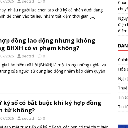
/07/2026
seotsd
0
Chun
chuy
nay, nhiều người lựa chọn tạo chữ ký cá nhân dưới dạng
ảnh để chèn vào tài liệu nhằm tiết kiệm thời gian
[…]
Nguy
điện 
điểm
hợp đồng lao động nhưng không
DAN
g BHXH có vi phạm không?
/07/2026
seotsd
0
Chính
gia bảo hiểm xã hội (BHXH) là một trong những nghĩa vụ
Hóa 
 trọng của người sử dụng lao động nhằm bảo đảm quyền
Nghiệ
Thuế
Tin t
 ký số có bắt buộc khi ký hợp đồng
Tin t
n tử không?
/07/2026
seotsd
0
vì gặp mặt trực tiếp để ký giấy tờ, các bên có thể thực hiện