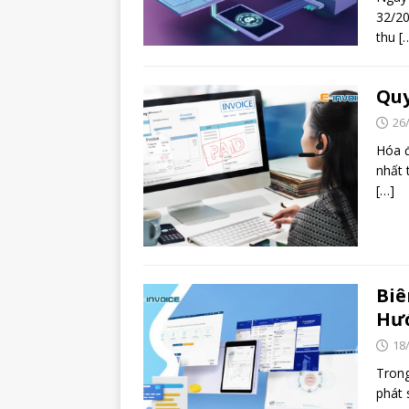
32/20
thu
[
Quy
26
Hóa đ
nhất 
[…]
Biê
Hướ
18
Trong
phát 