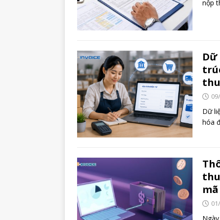
nộp t
Dữ 
trú
th
09
Dữ li
hóa đ
Thô
thu
mã
01
Ngày 