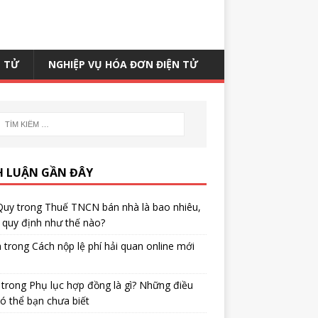
N TỬ
NGHIỆP VỤ HÓA ĐƠN ĐIỆN TỬ
H LUẬN GẦN ĐÂY
Quy
trong
Thuế TNCN bán nhà là bao nhiêu,
quy định như thế nào?
h
trong
Cách nộp lệ phí hải quan online mới
trong
Phụ lục hợp đồng là gì? Những điều
ó thể bạn chưa biết