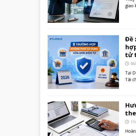
giao 
Đề 
hợp
tử 
06
Tại D
Tài c
Hướ
the
11
Hoàn 