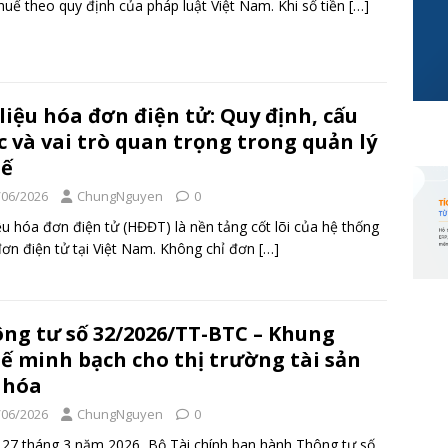
huế theo quy định của pháp luật Việt Nam. Khi số tiền
[…]
liệu hóa đơn điện tử: Quy định, cấu
c và vai trò quan trọng trong quản lý
uế
/06/2026
ChungNguyen
0
ệu hóa đơn điện tử (HĐĐT) là nền tảng cốt lõi của hệ thống
ơn điện tử tại Việt Nam. Không chỉ đơn
[…]
ng tư số 32/2026/TT-BTC – Khung
ế minh bạch cho thị trường tài sản
 hóa
/06/2026
ChungNguyen
0
27 tháng 3 năm 2026, Bộ Tài chính ban hành Thông tư số