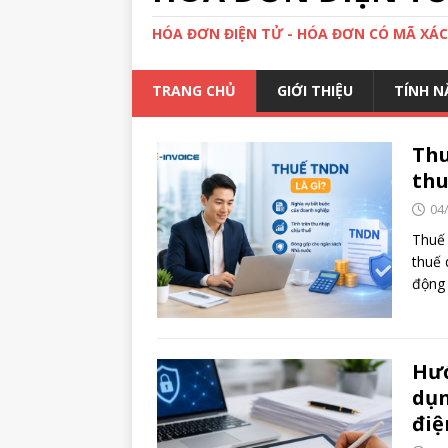
HÓA ĐƠN ĐIỆN TỬ - HÓA ĐƠN CÓ MÃ XÁ
TRANG CHỦ
GIỚI THIỆU
TÍNH N
Thu
thu
04
Thuế 
thuế 
động
Hướ
dụn
điệ