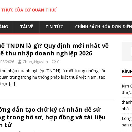
C THỰC CỦA CƠ QUAN THUẾ
ĂNG
TẢI VỀ
TIN TỨC
CHÍNH SÁCH HÓA ĐƠN ĐIỆ
ế TNDN là gì? Quy định mới nhất về
ế thu nhập doanh nghiệp 2026
/08/2026
ChungNguyen
0
thu nhập doanh nghiệp (TNDN) là một trong những sắc
BÌN
quan trọng trong hệ thống pháp luật thuế Việt Nam, tác
 trực
[…]
Kim 
được 
than
ng dẫn tạo chữ ký cá nhân để sử
nhất
g trong hồ sơ, hợp đồng và tài liệu
Long
n tử
bạn c