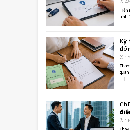
23
Hiện 
hình 
Ký 
đón
17
Tham 
quan
[…]
Chữ
điệ
14
Thay 