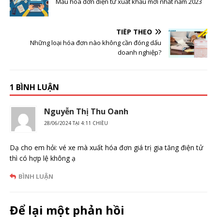
Mẫu hóa đơn điện tử xuất khẩu mới nhất năm 2023
TIẾP THEO
Những loại hóa đơn nào không cần đóng dấu
doanh nghiệp?
1 BÌNH LUẬN
Nguyễn Thị Thu Oanh
28/06/2024 TẠI 4:11 CHIỀU
Dạ cho em hỏi: vé xe mà xuất hóa đơn giá trị gia tăng điện tử
thì có hợp lệ không ạ
BÌNH LUẬN
Để lại một phản hồi