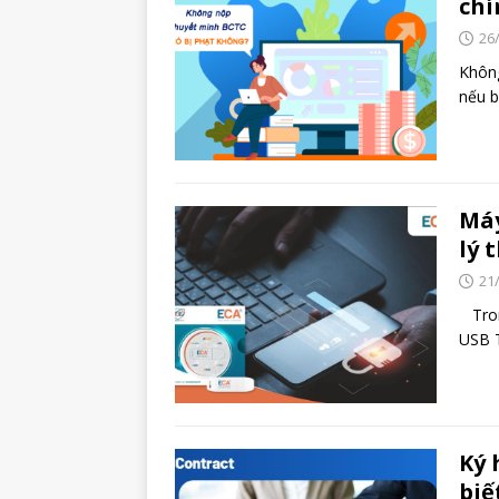
chí
26
Không
nếu b
Máy
lý 
21
Trong
USB T
Ký 
biế