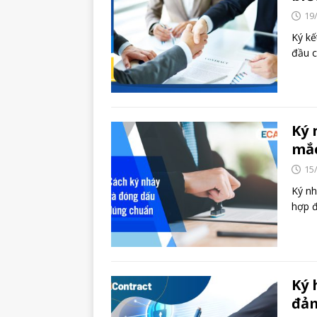
19
Ký kế
đầu c
Ký 
mắc
15
Ký nh
hợp đ
Ký 
đảm