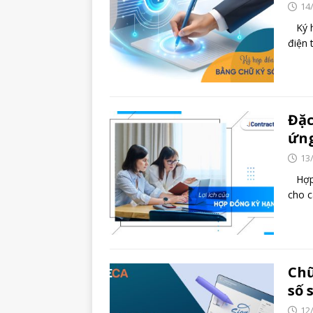
14
Ký hợ
điện 
Đặc
ứng
13
Hợp đ
cho c
Chữ
số 
12