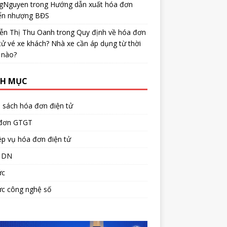
gNguyen
trong
Hướng dẫn xuất hóa đơn
ển nhượng BĐS
ễn Thị Thu Oanh
trong
Quy định về hóa đơn
tử vé xe khách? Nhà xe cần áp dụng từ thời
 nào?
H MỤC
 sách hóa đơn điện tử
đơn GTGT
p vụ hóa đơn điện tử
 DN
ức
ức công nghệ số