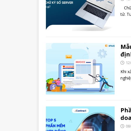
Chữ k
tử. T
Mẫu
địn
12
Khi x
nghiệ
Phầ
doa
08