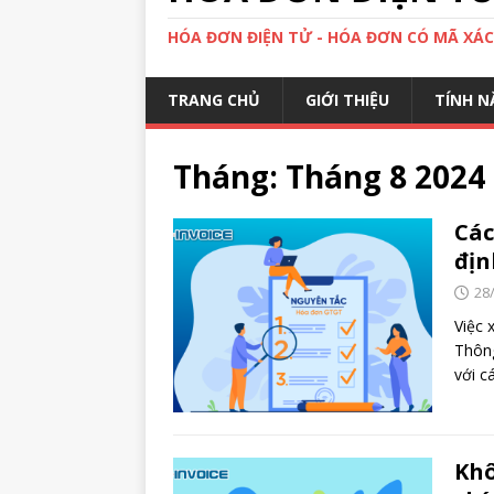
HÓA ĐƠN ĐIỆN TỬ - HÓA ĐƠN CÓ MÃ XÁ
TRANG CHỦ
GIỚI THIỆU
TÍNH N
Tháng:
Tháng 8 2024
Các
địn
28
Việc 
Thông
với c
Khô