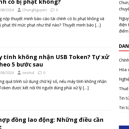
nh có bị phạt không?
Chun
chuy
/08/2024
ChungNguyen
0
Nguy
 nộp thuyết minh báo cáo tài chính có bị phạt không và
điện 
ị phạt thì mức phạt như thế nào? Thuyết minh báo
[…]
điểm
DAN
 tính không nhận USB Token? Tự xử
Chính
theo 5 bước sau
Hóa 
/08/2024
seotsd
0
Nghiệ
 quá trình sử dụng chữ ký số, nếu máy tính không nhận
oken được kết nối thì người dùng phải xử lý
[…]
Thuế
Tin t
Tin t
hợp đồng lao động: Những điều cần
t