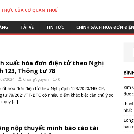
C THỰC CỦA CƠ QUAN THUẾ
ĂNG
TẢI VỀ
TIN TỨC
CHÍNH SÁCH HÓA ĐƠN ĐIỆ
h xuất hóa đơn điện tử theo Nghị
h 123, Thông tư 78
BÌN
/08/2024
ChungNguyen
0
Kim 
xuất hóa đơn điện tử theo Nghị định 123/2020/NĐ-CP,
được 
 tư 78/2021/TT-BTC có nhiều điểm khác biệt cần chú ý so
ác quy
[…]
than
nhất
Long
bạn c
ng nộp thuyết minh báo cáo tài