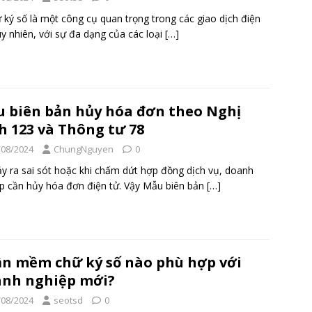
ý số là một công cụ quan trọng trong các giao dịch điện
uy nhiên, với sự đa dạng của các loại
[…]
 biên bản hủy hóa đơn theo Nghị
h 123 và Thông tư 78
/08/2024
ChungNguyen
0
ảy ra sai sót hoặc khi chấm dứt hợp đồng dịch vụ, doanh
p cần hủy hóa đơn điện tử. Vậy Mẫu biên bản
[…]
n mềm chữ ký số nào phù hợp với
nh nghiệp mới?
/08/2024
seotsd
0