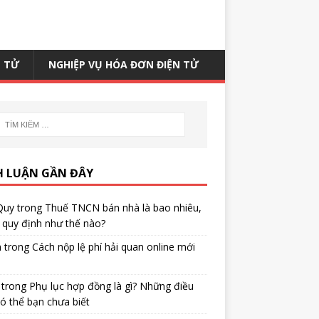
N TỬ
NGHIỆP VỤ HÓA ĐƠN ĐIỆN TỬ
H LUẬN GẦN ĐÂY
Quy
trong
Thuế TNCN bán nhà là bao nhiêu,
quy định như thế nào?
h
trong
Cách nộp lệ phí hải quan online mới
trong
Phụ lục hợp đồng là gì? Những điều
ó thể bạn chưa biết