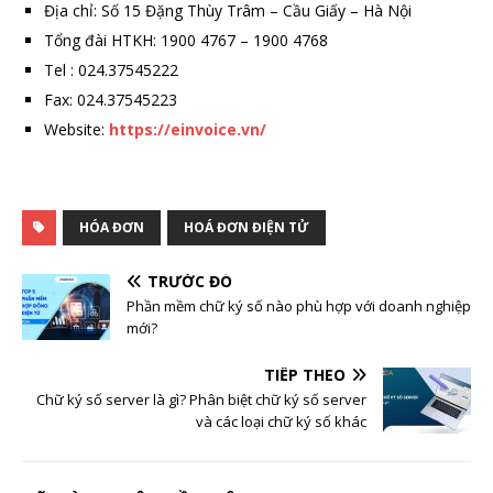
Địa chỉ: Số 15 Đặng Thùy Trâm – Cầu Giấy – Hà Nội
Tổng đài HTKH: 1900 4767 – 1900 4768
Tel : 024.37545222
Fax: 024.37545223
Website:
https://einvoice.vn/
HÓA ĐƠN
HOÁ ĐƠN ĐIỆN TỬ
TRƯỚC ĐÓ
Phần mềm chữ ký số nào phù hợp với doanh nghiệp
mới?
TIẾP THEO
Chữ ký số server là gì? Phân biệt chữ ký số server
và các loại chữ ký số khác