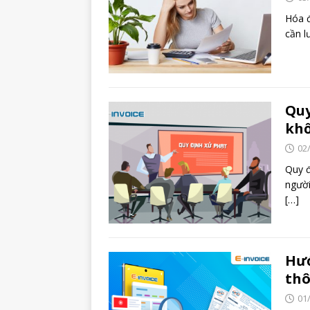
Hóa đ
cần l
Quy
kh
02
Quy đ
người
[…]
Hướ
thô
01