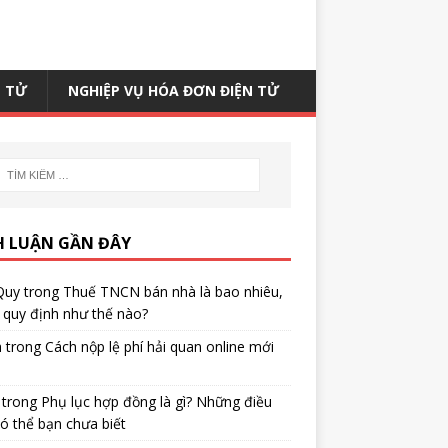
N TỬ
NGHIỆP VỤ HÓA ĐƠN ĐIỆN TỬ
H LUẬN GẦN ĐÂY
Quy
trong
Thuế TNCN bán nhà là bao nhiêu,
quy định như thế nào?
h
trong
Cách nộp lệ phí hải quan online mới
trong
Phụ lục hợp đồng là gì? Những điều
ó thể bạn chưa biết