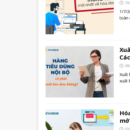
10
1/7/2
toàn 
Xuấ
Các
08
Xuất 
xuất 
Hóa
mới
03