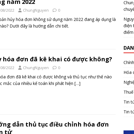
g năm 2022
Chun
chuy
/08/2022
ChungNguyen
0
Nguy
bản hủy hóa đơn không sử dụng năm 2022 đang áp dụng là
điện 
ào? Dưới đây là hướng dẫn chi tiết.
điểm
DAN
 hóa đơn đã kê khai có được không?
Chính
/08/2022
ChungNguyen
0
Hóa 
óa đơn đã kê khai có được không và thủ tục như thế nào
Nghiệ
ắc mắc của nhiều kế toán khi phát hiện
[…]
Thuế
Tin t
Tin t
ng dẫn thủ tục điều chỉnh hóa đơn
n tử