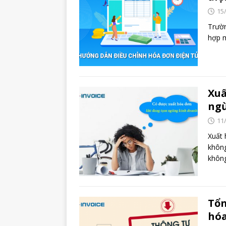
15
Trườn
hợp m
Xuấ
ngừ
11
Xuất 
không
khôn
Tổn
hó