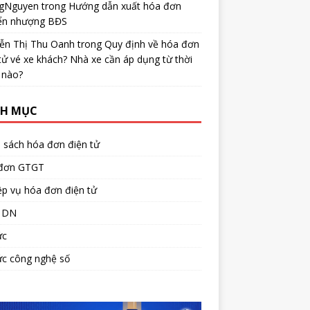
gNguyen
trong
Hướng dẫn xuất hóa đơn
ển nhượng BĐS
ễn Thị Thu Oanh
trong
Quy định về hóa đơn
tử vé xe khách? Nhà xe cần áp dụng từ thời
 nào?
H MỤC
 sách hóa đơn điện tử
đơn GTGT
p vụ hóa đơn điện tử
 DN
ức
ức công nghệ số