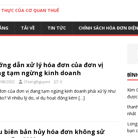
C THỰC CỦA CƠ QUAN THUẾ
ĂNG
TẢI VỀ
TIN TỨC
CHÍNH SÁCH HÓA ĐƠN ĐIỆ
ng dẫn xử lý hóa đơn của đơn vị
g tạm ngừng kinh doanh
BÌN
/08/2022
ChungNguyen
0
Kim 
ơn của đơn vị đang tạm ngừng kinh doanh phải xử lý như
được 
ào? Vì nhiều lý do, ví dụ hoạt động kém
[…]
than
nhất
Long
bạn c
 biên bản hủy hóa đơn không sử