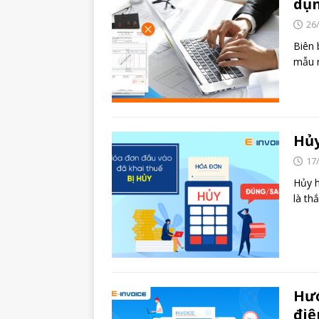
dụn
26
Biên 
mẫu n
Hủy
17
Hủy h
là th
Hướ
điệ