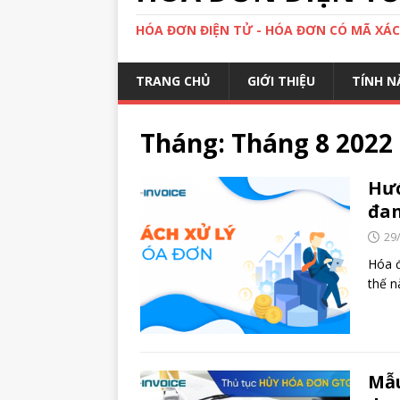
HÓA ĐƠN ĐIỆN TỬ - HÓA ĐƠN CÓ MÃ XÁ
TRANG CHỦ
GIỚI THIỆU
TÍNH N
Tháng:
Tháng 8 2022
Hướ
đan
29
Hóa đ
thế n
Mẫu