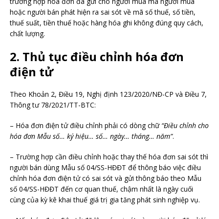
trường hợp hóa đơn đã gửi cho người mua mà người mua
hoặc người bán phát hiện ra sai sót về mã số thuế, số tiền,
thuế suất, tiền thuế hoặc hàng hóa ghi không đúng quy cách,
chất lượng.
2. Thủ tục điều chỉnh hóa đơn
điện tử
Theo Khoản 2, Điều 19, Nghị định 123/2020/NĐ-CP và Điều 7,
Thông tư 78/2021/TT-BTC:
– Hóa đơn điện tử điều chỉnh phải có dòng chữ
“Điều chỉnh cho
hóa đơn Mẫu số… ký hiệu… số… ngày… tháng… năm”
.
– Trường hợp cần điều chỉnh hoặc thay thế hóa đơn sai sót thì
người bán dùng Mẫu số 04/SS-HĐĐT để thông báo việc điều
chỉnh hóa đơn điện tử có sai sót và gửi thông báo theo Mẫu
số 04/SS-HĐĐT đến cơ quan thuế, chậm nhất là ngày cuối
cùng của kỳ kê khai thuế giá trị gia tăng phát sinh nghiệp vụ.