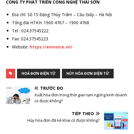
CÔNG TY PHÁT TRIỂN CÔNG NGHỆ THÁI SƠN
Địa chỉ: Số 15 Đặng Thùy Trâm – Cầu Giấy – Hà Nội
Tổng đài HTKH: 1900 4767 – 1900 4768
Tel : 024.37545222
Fax: 024.37545223
Website:
https://einvoice.vn/
HOÁ ĐƠN ĐIỆN TỬ
HỦY HÓA ĐƠN ĐIỆN TỬ
TRƯỚC ĐÓ
Xuất hóa đơn trong thời gian tạm ngừng kinh doanh
có được không?
TIẾP THEO
Hủy hóa đơn đã kê khai có được không?