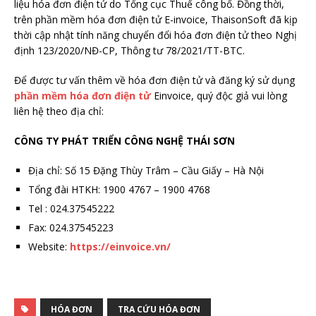
liệu hóa đơn điện tử do Tổng cục Thuế công bố. Đồng thời,
trên phần mềm hóa đơn điện tử E-invoice, ThaisonSoft đã kịp
thời cập nhật tính năng chuyển đổi hóa đơn điện tử theo
Nghị
định 123/2020/NĐ-CP
, Thông tư 78/2021/TT-BTC.
Để được tư vấn thêm về hóa đơn điện tử và đăng ký sử dụng
phần mềm hóa đơn điện tử
Einvoice, quý độc giả vui lòng
liên hệ theo địa chỉ:
CÔNG TY PHÁT TRIỂN CÔNG NGHỆ THÁI SƠN
Địa chỉ: Số 15 Đặng Thùy Trâm – Cầu Giấy – Hà Nội
Tổng đài HTKH: 1900 4767 – 1900 4768
Tel : 024.37545222
Fax: 024.37545223
Website:
https://einvoice.vn/
HÓA ĐƠN
TRA CỨU HÓA ĐƠN