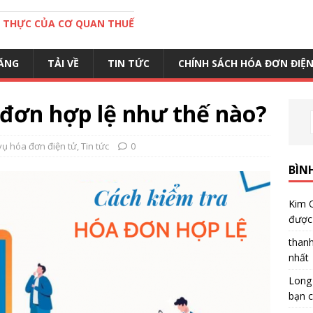
C THỰC CỦA CƠ QUAN THUẾ
ĂNG
TẢI VỀ
TIN TỨC
CHÍNH SÁCH HÓA ĐƠN ĐIỆ
 đơn hợp lệ như thế nào?
vụ hóa đơn điện tử
,
Tin tức
0
BÌN
Kim 
được 
than
nhất
Long
bạn c