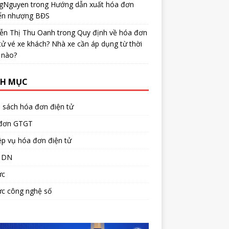
gNguyen
trong
Hướng dẫn xuất hóa đơn
ển nhượng BĐS
ễn Thị Thu Oanh
trong
Quy định về hóa đơn
tử vé xe khách? Nhà xe cần áp dụng từ thời
 nào?
H MỤC
 sách hóa đơn điện tử
đơn GTGT
p vụ hóa đơn điện tử
 DN
ức
ức công nghệ số