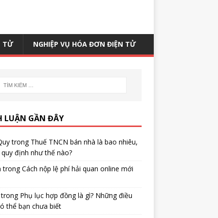
N TỬ
NGHIỆP VỤ HÓA ĐƠN ĐIỆN TỬ
H LUẬN GẦN ĐÂY
Quy
trong
Thuế TNCN bán nhà là bao nhiêu,
quy định như thế nào?
h
trong
Cách nộp lệ phí hải quan online mới
trong
Phụ lục hợp đồng là gì? Những điều
ó thể bạn chưa biết