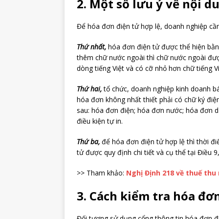
2. Một số lưu ý về nội d
Để hóa đơn điện tử hợp lệ, doanh nghiệp cần
Thứ nhất,
hóa đơn điện tử được thể hiện bằng
thêm chữ nước ngoài thì chữ nước ngoài đượ
dòng tiếng Việt và có cỡ nhỏ hơn chữ tiếng Vi
Thứ hai,
tổ chức, doanh nghiệp kinh doanh bá
hóa đơn không nhất thiết phải có chữ ký đi
sau: hóa đơn điện; hóa đơn nước; hóa đơn d
điều kiện tự in.
Thứ ba,
để hóa đơn điện tử hợp lệ thì thời đ
tử được quy định chi tiết và cụ thể tại
Điều 9
>> Tham khảo:
Nghị Định 218 về thuế thu
3. Cách kiểm tra hóa đơ
Đối tượng sử dụng cổng thông tin hóa đơn đi