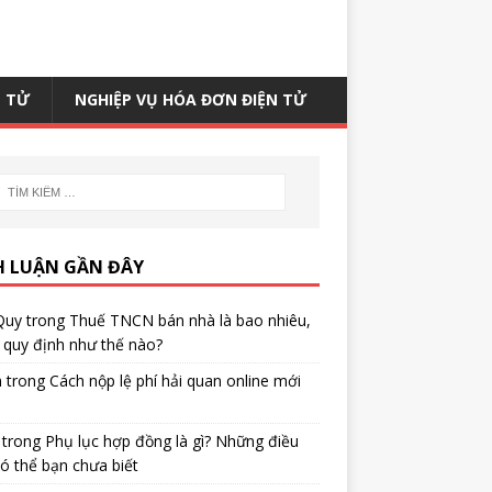
N TỬ
NGHIỆP VỤ HÓA ĐƠN ĐIỆN TỬ
H LUẬN GẦN ĐÂY
Quy
trong
Thuế TNCN bán nhà là bao nhiêu,
quy định như thế nào?
h
trong
Cách nộp lệ phí hải quan online mới
trong
Phụ lục hợp đồng là gì? Những điều
ó thể bạn chưa biết