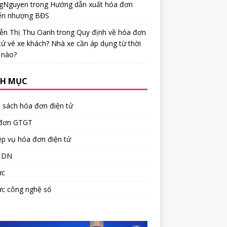
gNguyen
trong
Hướng dẫn xuất hóa đơn
ển nhượng BĐS
ễn Thị Thu Oanh
trong
Quy định về hóa đơn
tử vé xe khách? Nhà xe cần áp dụng từ thời
 nào?
H MỤC
 sách hóa đơn điện tử
đơn GTGT
p vụ hóa đơn điện tử
 DN
ức
ức công nghệ số