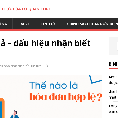
C THỰC CỦA CƠ QUAN THUẾ
ĂNG
TẢI VỀ
TIN TỨC
CHÍNH SÁCH HÓA ĐƠN ĐIỆ
ả – dấu hiệu nhận biết
BÌN
vụ hóa đơn điện tử
,
Tin tức
0
Kim 
được 
than
nhất
Long
bạn c