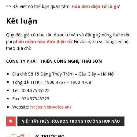
>> Bài viết có thể bạn quan tâm:
Hóa đơn điện tử là gì
?
Kết luận
Quý độc giả có nhu cầu được tư vấn và đăng ký dùng thử miễn
phí
phần mềm hóa đơn điện tử
Einvoice, xin vui lòng liên hệ
theo địa chỉ:
CÔNG TY PHÁT TRIỂN CÔNG NGHỆ THÁI SƠN
Địa chỉ: Số 15 Đặng Thùy Trâm – Cầu Giấy – Hà Nội
Tổng đài HTKH: 1900 4767 – 1900 4768
Tel : 024.37545222
Fax: 024.37545223
Website:
https://einvoice.vn/
VIẾT TẮT TRÊN HÓA ĐƠN TRONG TRƯỜNG HỢP NÀO
TRƯỚC ĐÓ