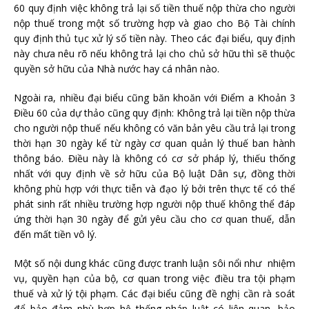
60 quy định việc không trả lại số tiền thuế nộp thừa cho người
nộp thuế trong một số trường hợp và giao cho Bộ Tài chính
quy định thủ tục xử lý số tiền này. Theo các đại biểu, quy định
này chưa nêu rõ nếu không trả lại cho chủ sở hữu thì sẽ thuộc
quyền sở hữu của Nhà nước hay cá nhân nào.
Ngoài ra, nhiều đại biểu cũng băn khoăn với Điểm a Khoản 3
Điều 60 của dự thảo cũng quy định: Không trả lại tiền nộp thừa
cho người nộp thuế nếu không có văn bản yêu cầu trả lại trong
thời hạn 30 ngày kể từ ngày cơ quan quản lý thuế ban hành
thông báo. Điều này là không có cơ sở pháp lý, thiếu thống
nhất với quy định về sở hữu của Bộ luật Dân sự, đồng thời
không phù hợp với thực tiễn và đạo lý bởi trên thực tế có thể
phát sinh rất nhiều trường hợp người nộp thuế không thể đáp
ứng thời hạn 30 ngày để gửi yêu cầu cho cơ quan thuế, dẫn
đến mất tiền vô lý.
Một số nội dung khác cũng được tranh luận sôi nổi như nhiệm
vụ, quyền hạn của bộ, cơ quan trong việc điều tra tội phạm
thuế và xử lý tội phạm. Các đại biểu cũng đề nghị cần rà soát
để bảo đảm phù hợp hệ thống pháp luật có liên quan, bảo