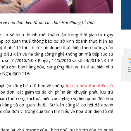
ện về hóa đơn điện tử do Cục thuế Hải Phòng tổ chức
c cơ sở kinh doanh mới thành lập trong thời gian từ ngày
ợp cơ quan thuế thông báo cơ sở kinh doanh thực hiện áp
ị định 119 thì cơ sở kinh doanh thực hiện theo hướng dẫn
 điều kiện về hạ tầng công nghệ thông tin mà tiếp tục sử
ịnh: số 51/2010/NĐ-CP ngày 14/5/2010 và số 04/2014/NĐ-CP
hóa đơn bán hàng hóa, cung ứng dịch vụ thì thực hiện như
6 Nghị định 119.
 nghiệp cũng hiểu rõ hơn về những
lợi ích hóa đơn điện tử
hóa đơn, cắt giảm tối đa chi phí in ấn, chuyển phát, lưu trữ
iảm thủ công khi thực hiện các nghiệp vụ liên quan đến hóa
h hàng và cơ quan thuế… Sự kiện cũng là cơ hội để doanh
c của đơn vị trong quá trình tìm hiểu về hóa đơn điện tử để
ử đem lại, chủ trương của Chính phủ, sự hỗ trợ của cơ quan