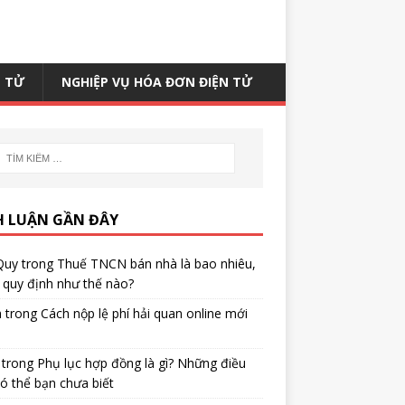
N TỬ
NGHIỆP VỤ HÓA ĐƠN ĐIỆN TỬ
H LUẬN GẦN ĐÂY
Quy
trong
Thuế TNCN bán nhà là bao nhiêu,
quy định như thế nào?
h
trong
Cách nộp lệ phí hải quan online mới
trong
Phụ lục hợp đồng là gì? Những điều
ó thể bạn chưa biết