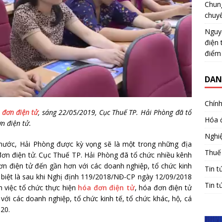
Chun
chuy
Nguy
điện 
điểm
DAN
Chính
 đơn điện tử
, sáng 22/05/2019, Cục Thuế TP. Hải Phòng đã tổ
Hóa 
n điện tử.
Nghiệ
nước, Hải Phòng được kỳ vọng sẽ là một trong những địa
Thuế
ơn điện tử. Cục Thuế TP. Hải Phòng đã tổ chức nhiều kênh
n điện tử đến gần hơn với các doanh nghiệp, tổ chức kinh
Tin t
c biệt là sau khi Nghị định 119/2018/NĐ-CP ngày 12/09/2018
Tin t
h việc tổ chức thực hiện
hóa đơn điện tử
, hóa đơn điện tử
ới các doanh nghiệp, tổ chức kinh tế, tổ chức khác, hộ, cá
20.