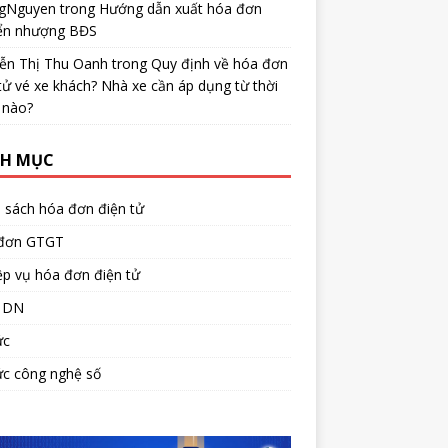
gNguyen
trong
Hướng dẫn xuất hóa đơn
ển nhượng BĐS
ễn Thị Thu Oanh
trong
Quy định về hóa đơn
tử vé xe khách? Nhà xe cần áp dụng từ thời
 nào?
H MỤC
 sách hóa đơn điện tử
đơn GTGT
p vụ hóa đơn điện tử
 DN
ức
ức công nghệ số