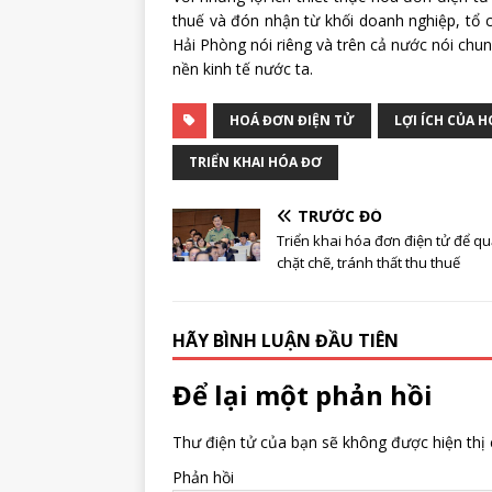
thuế và đón nhận từ khối doanh nghiệp, tổ c
Hải Phòng nói riêng và trên cả nước nói ch
nền kinh tế nước ta.
HOÁ ĐƠN ĐIỆN TỬ
LỢI ÍCH CỦA 
TRIỂN KHAI HÓA ĐƠ
TRƯỚC ĐÓ
Triển khai hóa đơn điện tử để qu
chặt chẽ, tránh thất thu thuế
HÃY BÌNH LUẬN ĐẦU TIÊN
Để lại một phản hồi
Thư điện tử của bạn sẽ không được hiện thị 
Phản hồi