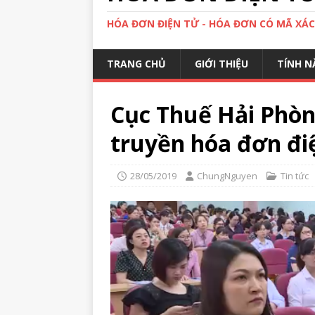
HÓA ĐƠN ĐIỆN TỬ - HÓA ĐƠN CÓ MÃ XÁ
TRANG CHỦ
GIỚI THIỆU
TÍNH N
Cục Thuế Hải Phòn
truyền hóa đơn đi
28/05/2019
ChungNguyen
Tin tức