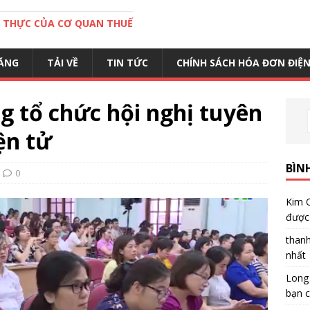
C THỰC CỦA CƠ QUAN THUẾ
ĂNG
TẢI VỀ
TIN TỨC
CHÍNH SÁCH HÓA ĐƠN ĐIỆ
g tổ chức hội nghị tuyên
ện tử
BÌN
0
Kim 
được 
than
nhất
Long
bạn c