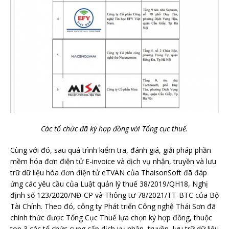
Các tổ chức đã ký hợp đồng với Tổng cục thuế.
Cùng với đó, sau quá trình kiểm tra, đánh giá, giải pháp phần
mềm hóa đơn điện tử E-invoice và dịch vụ nhận, truyền và lưu
trữ dữ liệu hóa đơn điện tử eTVAN của ThaisonSoft đã đáp
ứng các yêu cầu của Luật quản lý thuế 38/2019/QH18, Nghị
định số 123/2020/NĐ-CP và Thông tư 78/2021/TT-BTC của Bộ
Tài Chính. Theo đó, công ty Phát triển Công nghệ Thái Sơn đã
chính thức được Tổng Cục Thuế lựa chọn ký hợp đồng, thuộc
top 3 các tổ chức cung cấp dịch vụ nhận, truyền, lưu trữ dữ liệu