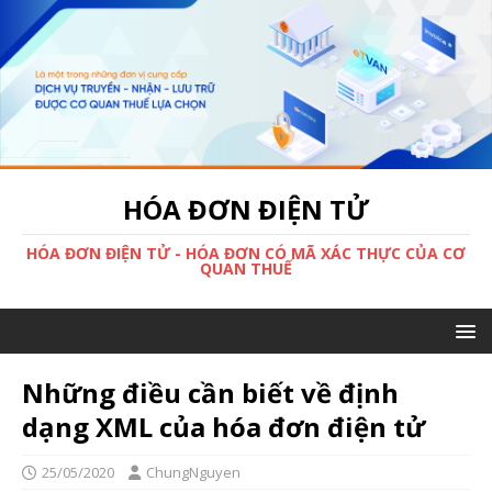
HÓA ĐƠN ĐIỆN TỬ
HÓA ĐƠN ĐIỆN TỬ - HÓA ĐƠN CÓ MÃ XÁC THỰC CỦA CƠ
QUAN THUẾ
Những điều cần biết về định
dạng XML của hóa đơn điện tử
25/05/2020
ChungNguyen