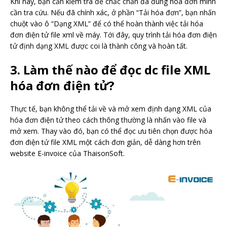
Khi này, bạn cần kiểm tra để chắc chắn đã đúng hóa đơn mình
cần tra cứu. Nếu đã chính xác, ở phần “Tải hóa đơn”, bạn nhấn
chuột vào ô “Dạng XML” để có thể hoàn thành việc tải hóa
đơn điện tử file xml về máy. Tới đây, quy trình tải hóa đơn điện
tử định dạng XML được coi là thành công và hoàn tất.
3. Làm thế nào để đọc dc file XML
hóa đơn điện tử?
Thực tế, bạn không thể tải về và mở xem định dạng XML của
hóa đơn điện tử theo cách thông thường là nhấn vào file và
mở xem. Thay vào đó, bạn có thể đọc ưu tiên chọn được hóa
đơn điện tử file XML một cách đơn giản, dễ dàng hơn trên
website E-invoice của ThaisonSoft.