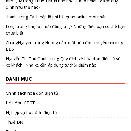
Kim Quy
trong
Thuế TNCN bán nhà là bao nhiêu, được quy
định như thế nào?
thanh
trong
Cách nộp lệ phí hải quan online mới nhất
Long
trong
Phụ lục hợp đồng là gì? Những điều bạn có thể bạn
chưa biết
ChungNguyen
trong
Hướng dẫn xuất hóa đơn chuyển nhượng
BĐS
Nguyễn Thị Thu Oanh
trong
Quy định về hóa đơn điện tử vé
xe khách? Nhà xe cần áp dụng từ thời điểm nào?
DANH MỤC
Chính sách hóa đơn điện tử
Hóa đơn GTGT
Nghiệp vụ hóa đơn điện tử
Thuế DN