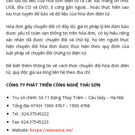
sao lưu dữ liệu của hóa đơn điện tử ra các vật mang tin như:
USB, đĩa CD và DVD; ổ cứng gắn ngoài… hoặc thực hiện sao
lưu trực tuyến để bảo vệ dữ liệu của hóa đơn điện tử.
Hóa đơn giấy chuyển đổi có đầy đủ giá trị pháp lý khi đảm bảo
được yếu tố toàn vẹn thông tin trên hóa đơn, có ký hiệu riêng
xác nhận đã được chuyển đổi và chữ ký, họ tên người thực
hiện chuyển đổi hóa đơn được thực hiện theo quy định của
luật pháp về chuyển đổi chứng từ điện tử.
Để biết thêm thông tin về cách thức chuyển đổi hóa đơn điên
tử, quý độc giả vui lòng liên hệ theo địa chỉ:
CÔNG TY PHÁT TRIỂN CÔNG NGHỆ THÁI SƠN
Trụ sở chính: Số 11 Đặng Thùy Trâm – Cầu Giấy – Hà Nội
Tổng đài HTKH: 1900 4767 – 1900 4768
Tel : 024.37545222
Fax: 024.37545223
Website:
https://einvoice.vn/