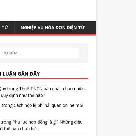
N TỬ
NGHIỆP VỤ HÓA ĐƠN ĐIỆN TỬ
H LUẬN GẦN ĐÂY
Quy
trong
Thuế TNCN bán nhà là bao nhiêu,
quy định như thế nào?
h
trong
Cách nộp lệ phí hải quan online mới
trong
Phụ lục hợp đồng là gì? Những điều
ó thể bạn chưa biết