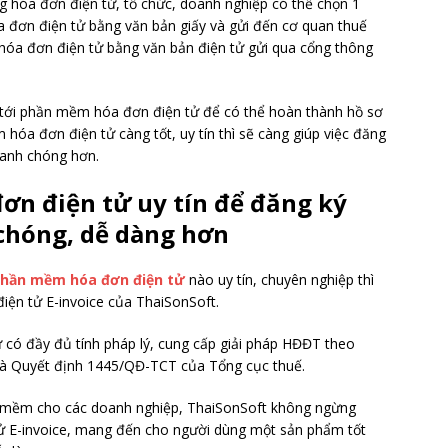
 hóa đơn điện tử, tổ chức, doanh nghiệp có thể chọn 1
a đơn điện tử bằng văn bản giấy và gửi đến cơ quan thuế
 hóa đơn điện tử bằng văn bản điện tử gửi qua cổng thông
 tới phần mềm hóa đơn điện tử để có thể hoàn thành hồ sơ
hóa đơn điện tử càng tốt, uy tín thì sẽ càng giúp việc đăng
hanh chóng hơn.
ơn điện tử uy tín để đăng ký
chóng, dễ dàng hơn
hần mềm hóa đơn điện tử
nào uy tín, chuyên nghiệp thì
ện tử E-invoice của ThaiSonSoft.
 có đầy đủ tính pháp lý, cung cấp giải pháp HĐĐT theo
à Quyết định 1445/QĐ-TCT của Tổng cục thuế.
n mềm cho các doanh nghiệp, ThaiSonSoft không ngừng
ử E-invoice, mang đến cho người dùng một sản phẩm tốt