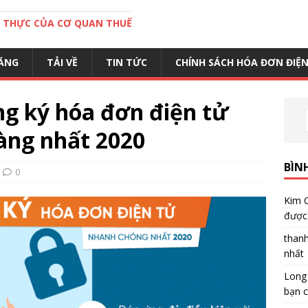
C THỰC CỦA CƠ QUAN THUẾ
ĂNG
TẢI VỀ
TIN TỨC
CHÍNH SÁCH HÓA ĐƠN ĐIỆ
g ký hóa đơn điện tử
àng nhất 2020
BÌN
0
Kim 
được 
than
nhất
Long
bạn c