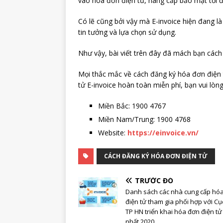
vào hóa đơn điện tử, nâng cấp bảo mật tối đ
Có lẽ cũng bởi vậy mà E-invoice hiện đang 
tin tưởng và lựa chọn sử dụng.
Như vậy, bài viết trên đây đã mách bạn các
Mọi thắc mắc về cách đăng ký hóa đơn điệ
tử E-invoice hoàn toàn miễn phí, bạn vui lòng
Miền Bắc: 1900 4767
Miền Nam/Trung: 1900 4768
Website:
https://einvoice.vn/
CÁCH ĐĂNG KÝ HÓA ĐƠN ĐIỆN TỬ
TRƯỚC ĐÓ
Danh sách các nhà cung cấp hó
điện tử tham gia phối hợp với Cụ
TP HN triển khai hóa đơn điện tử
nhất 2020