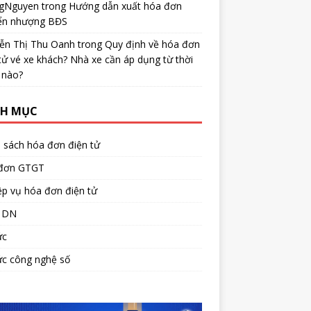
gNguyen
trong
Hướng dẫn xuất hóa đơn
ển nhượng BĐS
ễn Thị Thu Oanh
trong
Quy định về hóa đơn
tử vé xe khách? Nhà xe cần áp dụng từ thời
 nào?
H MỤC
 sách hóa đơn điện tử
đơn GTGT
p vụ hóa đơn điện tử
 DN
ức
ức công nghệ số