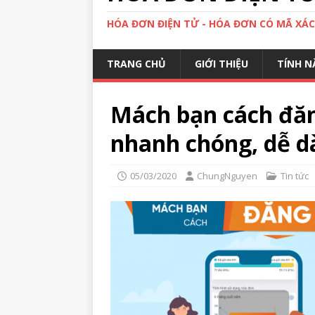
HÓA ĐƠN ĐIỆN TỬ - HÓA ĐƠN CÓ MÃ XÁ
TRANG CHỦ
GIỚI THIỆU
TÍNH N
Mách bạn cách đăn
nhanh chóng, dễ d
05/03/2020
ChungNguyen
Tin tức