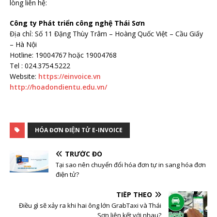
lòng liên hệ:
Công ty Phát triển công nghệ Thái Sơn
Địa chỉ: Số 11 Đặng Thùy Trâm – Hoàng Quốc Việt – Cầu Giấy
– Hà Nội
Hotline: 19004767 hoặc 19004768
Tel : 024.3754.5222
Website:
https://einvoice.vn
http://hoadondientu.edu.vn/
HÓA ĐƠN ĐIỆN TỬ E-INVOICE
TRƯỚC ĐÓ
Tại sao nên chuyển đổi hóa đơn tự in sang hóa đơn
điện tử?
TIẾP THEO
Điều gì sẽ xảy ra khi hai ông lớn GrabTaxi và Thái
Sơn liên kết với nhau?