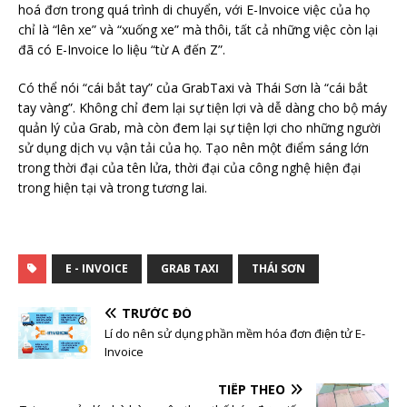
hoá đơn trong quá trình di chuyển, với E-Invoice việc của họ
chỉ là “lên xe” và “xuống xe” mà thôi, tất cả những việc còn lại
đã có E-Invoice lo liệu “từ A đến Z”.
Có thể nói “cái bắt tay” của GrabTaxi và Thái Sơn là “cái bắt
tay vàng”. Không chỉ đem lại sự tiện lợi và dễ dàng cho bộ máy
quản lý của Grab, mà còn đem lại sự tiện lợi cho những người
sử dụng dịch vụ vận tải của họ. Tạo nên một điểm sáng lớn
trong thời đại của tên lửa, thời đại của công nghệ hiện đại
trong hiện tại và trong tương lai.
E - INVOICE
GRAB TAXI
THÁI SƠN
TRƯỚC ĐÓ
Lí do nên sử dụng phần mềm hóa đơn điện tử E-
Invoice
TIẾP THEO