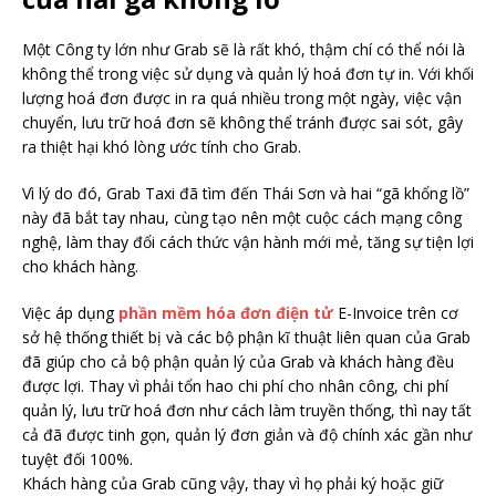
Một Công ty lớn như Grab sẽ là rất khó, thậm chí có thể nói là
không thể trong việc sử dụng và quản lý hoá đơn tự in. Với khối
lượng hoá đơn được in ra quá nhiều trong một ngày, việc vận
chuyển, lưu trữ hoá đơn sẽ không thể tránh được sai sót, gây
ra thiệt hại khó lòng ước tính cho Grab.
Vì lý do đó, Grab Taxi đã tìm đến Thái Sơn và hai “gã khổng lồ”
này đã bắt tay nhau, cùng tạo nên một cuộc cách mạng công
nghệ, làm thay đổi cách thức vận hành mới mẻ, tăng sự tiện lợi
cho khách hàng.
Việc áp dụng
phần mềm hóa đơn điện tử
E-Invoice trên cơ
sở hệ thống thiết bị và các bộ phận kĩ thuật liên quan của Grab
đã giúp cho cả bộ phận quản lý của Grab và khách hàng đều
được lợi. Thay vì phải tổn hao chi phí cho nhân công, chi phí
quản lý, lưu trữ hoá đơn như cách làm truyền thống, thì nay tất
cả đã được tinh gọn, quản lý đơn giản và độ chính xác gần như
tuyệt đối 100%.
Khách hàng của Grab cũng vậy, thay vì họ phải ký hoặc giữ