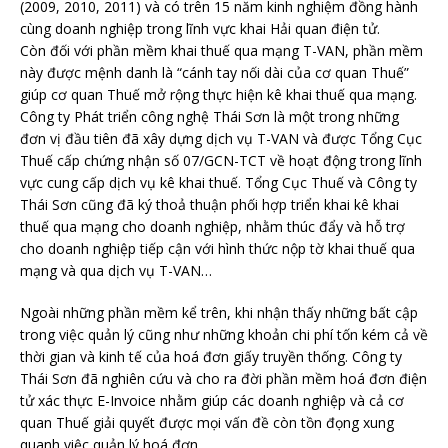
(2009, 2010, 2011) và có trên 15 năm kinh nghiệm đồng hành
cùng doanh nghiệp trong lĩnh vực khai Hải quan điện tử.
Còn đối với phần mềm khai thuế qua mạng T-VAN, phần mềm
này được mệnh danh là “cánh tay nối dài của cơ quan Thuế”
giúp cơ quan Thuế mở rộng thực hiện kê khai thuế qua mạng.
Công ty Phát triển công nghệ Thái Sơn là một trong những
đơn vị đầu tiên đã xây dựng dịch vụ T-VAN và được Tổng Cục
Thuế cấp chứng nhận số 07/GCN-TCT về hoạt động trong lĩnh
vực cung cấp dịch vụ kê khai thuế. Tổng Cục Thuế và Công ty
Thái Sơn cũng đã ký thoả thuận phối hợp triển khai kê khai
thuế qua mạng cho doanh nghiệp, nhằm thúc đẩy và hỗ trợ
cho doanh nghiệp tiếp cận với hình thức nộp tờ khai thuế qua
mạng và qua dịch vụ T-VAN…
Ngoài những phần mềm kể trên, khi nhận thấy những bất cập
trong việc quản lý cũng như những khoản chi phí tốn kém cả về
thời gian và kinh tế của hoá đơn giấy truyền thống. Công ty
Thái Sơn đã nghiên cứu và cho ra đời phần mềm hoá đơn điện
tử xác thực E-Invoice nhằm giúp các doanh nghiệp và cả cơ
quan Thuế giải quyết được mọi vấn đề còn tồn đọng xung
quanh việc quản lý hoá đơn.