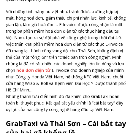
Với những tính năng ưu việt như: tránh được trường hợp bị
mất, hỏng hoá đơn, giảm thiểu chi phí nhân lực, kinh tế, chống
gian lận, làm giả hoá đơn… E-Invoice được công nhận là một
trong ba phần mềm hoá đơn điện tử xác thực hàng đầu tại
Việt Nam, tạo ra sự đột phá về công nghệ trong thời đại 4.0.
Việc triển khai phần mềm hoá đơn điện tử xác thực E-Invoice
đã mang lại thành công vang dội cho Thái Sơn, khẳng định vị
thế của một “ông lớn” trên “chiếc bàn tròn công nghệ”. Minh
chứng là đã có rất nhiều các doanh nghiệp lớn tin dùng và lựa
chọn
hóa đơn điện tử
E-Invoice cho doanh nghiệp của mình
như: Công ty Honda Việt Nam, hệ thống KFC Việt Nam, chuỗi
cửa hàng Wrap & Roll và Bệnh viện Đại Học Y Dược thành phố
Hồ Chí Minh…
Những thành tựu điển hình đó đã khiến cho GrabTaxi hoàn
toàn bị thuyết phục. Kết quả tất yếu chính là “cái bắt tay” đầy
uy lực của hai công ty công nghệ hàng đầu tại Việt Nam.
GrabTaxi và Thái Sơn – Cái bắt tay
của hai gã khổng lồ