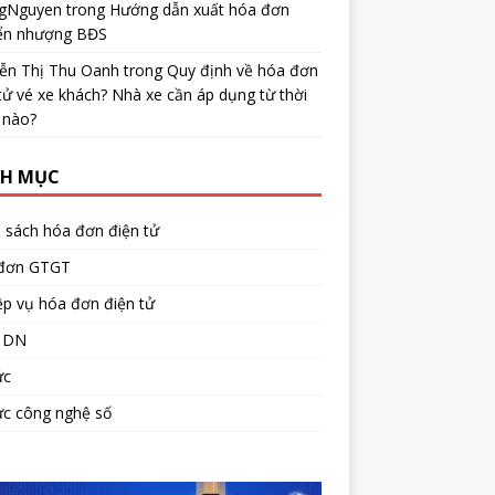
gNguyen
trong
Hướng dẫn xuất hóa đơn
ển nhượng BĐS
ễn Thị Thu Oanh
trong
Quy định về hóa đơn
tử vé xe khách? Nhà xe cần áp dụng từ thời
 nào?
H MỤC
 sách hóa đơn điện tử
đơn GTGT
p vụ hóa đơn điện tử
 DN
ức
ức công nghệ số