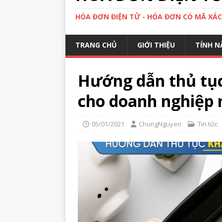
HÓA ĐƠN ĐIỆN TỬ - HÓA ĐƠN CÓ MÃ XÁ
TRANG CHỦ
GIỚI THIỆU
TÍNH N
Hướng dẫn thủ tục
cho doanh nghiệp 
05/01/2021
ChungNguyen
Tin tức