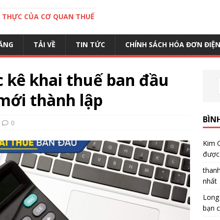
C THỰC CỦA CƠ QUAN THUẾ
ĂNG
TẢI VỀ
TIN TỨC
CHÍNH SÁCH HÓA ĐƠN ĐIỆ
 kê khai thuế ban đầu
mới thành lập
BÌN
0
Kim 
được 
than
nhất
Long
bạn c