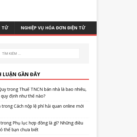
N TỬ
NGHIỆP VỤ HÓA ĐƠN ĐIỆN TỬ
H LUẬN GẦN ĐÂY
Quy
trong
Thuế TNCN bán nhà là bao nhiêu,
quy định như thế nào?
h
trong
Cách nộp lệ phí hải quan online mới
trong
Phụ lục hợp đồng là gì? Những điều
ó thể bạn chưa biết