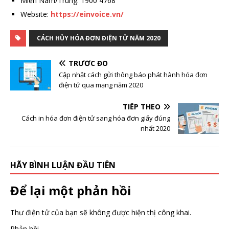
Miền Nam/Trung: 1900 4768
Website:
https://einvoice.vn/
CÁCH HỦY HÓA ĐƠN ĐIỆN TỬ NĂM 2020
TRƯỚC ĐÓ
Cập nhật cách gửi thông báo phát hành hóa đơn
điện tử qua mạng năm 2020
TIẾP THEO
Cách in hóa đơn điện tử sang hóa đơn giấy đúng
nhất 2020
HÃY BÌNH LUẬN ĐẦU TIÊN
Để lại một phản hồi
Thư điện tử của bạn sẽ không được hiện thị công khai.
Phản hồi