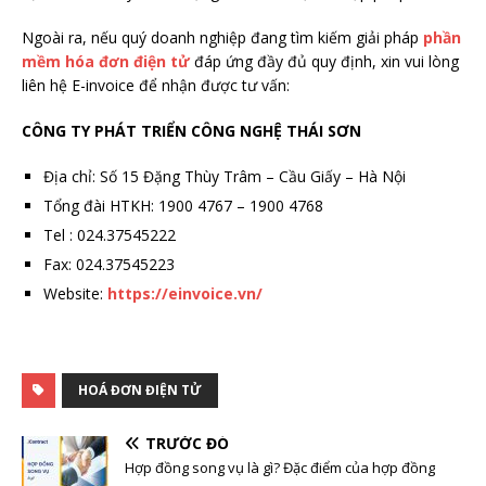
Ngoài ra, nếu quý doanh nghiệp đang tìm kiếm giải pháp
phần
mềm hóa đơn điện tử
đáp ứng đầy đủ quy định, xin vui lòng
liên hệ E-invoice để nhận được tư vấn:
CÔNG TY PHÁT TRIỂN CÔNG NGHỆ THÁI SƠN
Địa chỉ: Số 15 Đặng Thùy Trâm – Cầu Giấy – Hà Nội
Tổng đài HTKH: 1900 4767 – 1900 4768
Tel : 024.37545222
Fax: 024.37545223
Website:
https://einvoice.vn/
HOÁ ĐƠN ĐIỆN TỬ
TRƯỚC ĐÓ
Hợp đồng song vụ là gì? Đặc điểm của hợp đồng