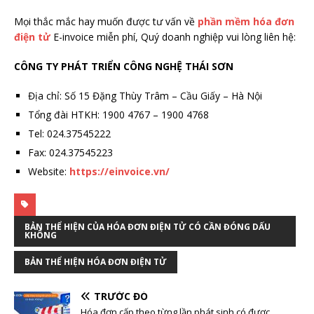
Mọi thắc mắc hay muốn được tư vấn về
phần mềm hóa đơn
điện tử
E-invoice miễn phí, Quý doanh nghiệp vui lòng liên hệ:
CÔNG TY PHÁT TRIỂN CÔNG NGHỆ THÁI SƠN
Địa chỉ: Số 15 Đặng Thùy Trâm – Cầu Giấy – Hà Nội
Tổng đài HTKH: 1900 4767 – 1900 4768
Tel: 024.37545222
Fax: 024.37545223
Website:
https://einvoice.vn/
BẢN THỂ HIỆN CỦA HÓA ĐƠN ĐIỆN TỬ CÓ CẦN ĐÓNG DẤU
KHÔNG
BẢN THỂ HIỆN HÓA ĐƠN ĐIỆN TỬ
TRƯỚC ĐÓ
Hóa đơn cấp theo từng lần phát sinh có được