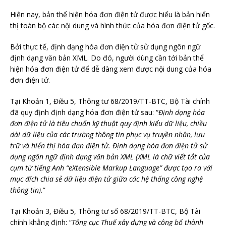
Hiện nay, bản thể hiện hóa đơn điện tử được hiểu là bản hiển
thị toàn bộ các nội dung và hình thức của hóa đơn điện tử gốc.
Bởi thực tế, định dạng hóa đơn điện tử sử dụng ngôn ngữ
định dạng văn bản XML. Do đó, người dùng cần tới bản thể
hiện hóa đơn điện tử để dễ dàng xem được nội dung của hóa
đơn điện tử.
Tại Khoản 1, Điều 5, Thông tư 68/2019/TT-BTC, Bộ Tài chính
đã quy định định dạng hóa đơn điện tử sau: “
Định dạng hóa
đơn điện tử là tiêu chuẩn kỹ thuật quy định kiểu dữ liệu, chiều
dài dữ liệu của các trường thông tin phục vụ truyền nhận, lưu
trữ và hiển thị hóa đơn điện tử. Định dạng hóa đơn điện tử sử
dụng ngôn ngữ định dạng văn bản XML (XML là chữ viết tắt của
cụm từ tiếng Anh “eXtensible Markup Language” được tạo ra với
mục đích chia sẻ dữ liệu điện tử giữa các hệ thống công nghệ
thông tin).
”
Tại Khoản 3, Điều 5, Thông tư số 68/2019/TT-BTC, Bộ Tài
chính khẳng định: “
Tổng cục Thuế xây dựng và công bố thành