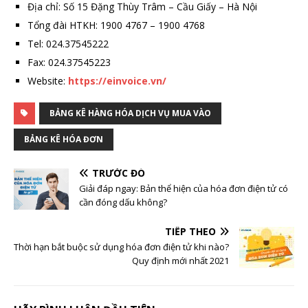
Địa chỉ: Số 15 Đặng Thùy Trâm – Cầu Giấy – Hà Nội
Tổng đài HTKH: 1900 4767 – 1900 4768
Tel: 024.37545222
Fax: 024.37545223
Website:
https://einvoice.vn/
BẢNG KÊ HÀNG HÓA DỊCH VỤ MUA VÀO
BẢNG KÊ HÓA ĐƠN
TRƯỚC ĐÓ
Giải đáp ngay: Bản thể hiện của hóa đơn điện tử có
cần đóng dấu không?
TIẾP THEO
Thời hạn bắt buộc sử dụng hóa đơn điện tử khi nào?
Quy định mới nhất 2021