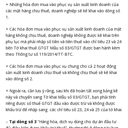
+ Những hóa đơn mua vào phục vụ sản xuất kinh doanh của
các mặt hàng chịu thuế, doanh nghiệp sẽ kê khai vào dòng số
1.
+ Các hóa đơn mua vào phục vụ sản xuất kinh doanh của mặt
hàng không chịu thuế, doanh nghiệp không được kê khai trên
phụ lục mà phải nhập số tiền và tiền thuế vào chỉ tiêu 23 và 24
bên Tờ khai thuế GTGT Mẫu số 03/GTGT được ban hành kèm
theo Thông tư số 119/2014/TT-BTC.
+ Các hóa đơn mua vào phục vụ chung cho cả 2 hoạt động
sản xuất kinh doanh chịu thuế và không chịu thuế sẽ kê khai
vào dòng số 2.
+ Ngoài ra, cần lưu ý rằng, sau khi đã hoàn tất xong bảng kê
này và chuyển sang Tờ khai Mẫu số 03/GTGT, bạn phải tính
riêng được số thuế GTGT đầu vào được trừ và không được
khấu trừ để nhập sang các chỉ tiêu số 23, 24 và 25 của tờ khai.
–
Tại dòng số 3
“Hàng hóa, dịch vụ dùng cho dự án đầu tư
đủ điều kiện được khấu trừ thuế”, thường thì ở dòng này bạn