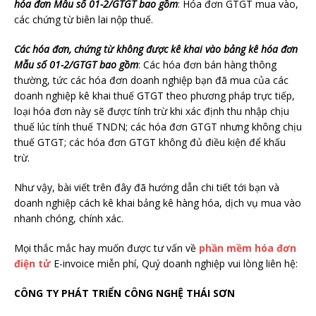
hóa đơn Mẫu số 01-2/GTGT
bao gồm
: Hóa đơn GTGT mua vào,
các chứng từ biên lai nộp thuế.
Các hóa đơn, chứng từ không được kê khai vào bảng kê hóa đơn
Mẫu số 01-2/GTGT bao gồm
: Các hóa đơn bán hàng thông
thường, tức các hóa đơn doanh nghiệp bạn đã mua của các
doanh nghiệp kê khai thuế GTGT theo phương pháp trực tiếp,
loại hóa đơn này sẽ được tính trừ khi xác định thu nhập chịu
thuế lúc tính thuế TNDN; các hóa đơn GTGT nhưng không chịu
thuế GTGT; các hóa đơn GTGT không đủ điều kiện để khấu
trừ.
Như vậy, bài viết trên đây đã hướng dẫn chi tiết tới bạn và
doanh nghiệp cách kê khai bảng kê hàng hóa, dịch vụ mua vào
nhanh chóng, chính xác.
Mọi thắc mắc hay muốn được tư vấn về
phần mềm hóa đơn
điện tử
E-invoice miễn phí, Quý doanh nghiệp vui lòng liên hệ:
CÔNG TY PHÁT TRIỂN CÔNG NGHỆ THÁI SƠN