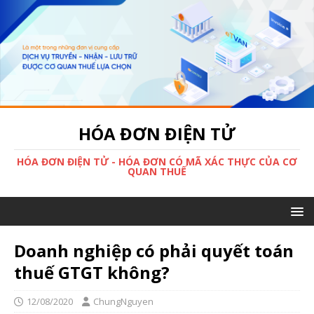
HÓA ĐƠN ĐIỆN TỬ
HÓA ĐƠN ĐIỆN TỬ - HÓA ĐƠN CÓ MÃ XÁC THỰC CỦA CƠ
QUAN THUẾ
Doanh nghiệp có phải quyết toán
thuế GTGT không?
12/08/2020
ChungNguyen