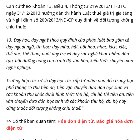
Căn cứ theo Khoản 13, Điều 4, Thông tư 219/2013/TT-BTC
ngày 31/12/2013 hướng dẫn thi hành Luật thuế giá trị gia tăng
và Nghị định số 209/2013/NĐ-CP quy định về đối tượng không
chịu thuế:
13. Dạy học, dạy nghề theo quy định của pháp luật bao gồm cả
dạy ngoại ngữ, tin học; dạy múa, hát, hội họa, nhạc, kịch, xiếc,
thể dục, thể thao; nuôi dạy trẻ và dạy các nghề khác nhằm đào
tạo, bồi dưỡng nâng cao trình độ văn hóa, kiến thức chuyên môn
nghề nghiệp.
Trường hợp các cơ sở dạy học các cấp từ mầm non đến trung học
phổ thông có thu tiền ăn, tiền vận chuyển đưa đón học sinh và
các khoản thu khác dưới hình thức thu hộ, chi hộ thì tiền ăn, tiền
vận chuyển đưa đón học sinh và các khoản thu hộ, chi hộ này
cũng thuộc đối tượng không chịu thuế.”
>> Có thể bạn quan tâm:
Hóa đơn điện tử
,
Báo giá hóa đơn
điện tử
.