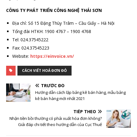
CÔNG TY PHÁT TRIỂN CÔNG NGHỆ THÁI SƠN
Địa chỉ: Số 15 Đặng Thùy Trâm – Cầu Giấy – Hà Nội
Tổng đài HTKH: 1900 4767 – 1900 4768
Tel: 024.37545222
Fax: 024.37545223
Website:
https://einvoice.vn/
CÁCH VIẾT HOÁ ĐƠN ĐỎ
TRƯỚC ĐÓ
Hướng dẫn cách lập bảng kê bán hàng, mẫu bảng
kê bán hàng mới nhất 2021
TIẾP THEO
Nhận tiền bồi thường có phải xuất hóa đơn không?
Giải đáp chi tiết theo hướng dẫn của Cục Thuế