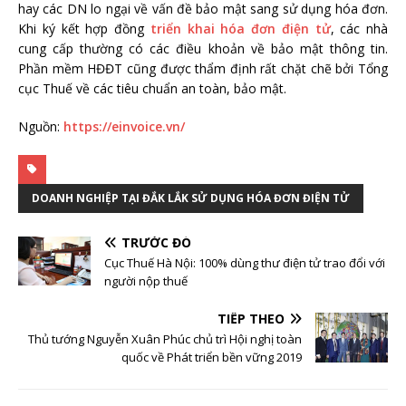
hay các DN lo ngại về vấn đề bảo mật sang sử dụng hóa đơn.
Khi ký kết hợp đồng
triển khai hóa đơn điện tử
, các nhà
cung cấp thường có các điều khoản về bảo mật thông tin.
Phần mềm HĐĐT cũng được thẩm định rất chặt chẽ bởi Tổng
cục Thuế về các tiêu chuẩn an toàn, bảo mật.
Nguồn:
https://einvoice.vn/
DOANH NGHIỆP TẠI ĐẮK LẮK SỬ DỤNG HÓA ĐƠN ĐIỆN TỬ
TRƯỚC ĐÓ
Cục Thuế Hà Nội: 100% dùng thư điện tử trao đổi với
người nộp thuế
TIẾP THEO
Thủ tướng Nguyễn Xuân Phúc chủ trì Hội nghị toàn
quốc về Phát triển bền vững 2019