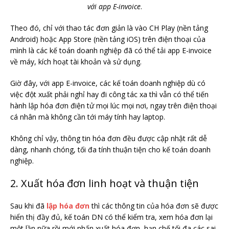
với app E-invoice
.
Theo đó, chỉ với thao tác đơn giản là vào CH Play (nền tảng
Android) hoặc App Store (nền tảng iOS) trên điện thoại của
mình là các kế toán doanh nghiệp đã có thể tải app E-invoice
về máy, kích hoạt tài khoản và sử dụng.
Giờ đây, với app E-invoice, các kế toán doanh nghiệp dù có
việc đột xuất phải nghỉ hay đi công tác xa thì vẫn có thể tiến
hành lập hóa đơn điện tử mọi lúc mọi nơi, ngay trên điện thoại
cá nhân mà không cần tới máy tính hay laptop.
Không chỉ vậy, thông tin hóa đơn đều được cập nhật rất dễ
dàng, nhanh chóng, tối đa tính thuận tiện cho kế toán doanh
nghiệp.
2. Xuất hóa đơn linh hoạt và thuận tiện
Sau khi đã
lập hóa đơn
thì các thông tin của hóa đơn sẽ được
hiển thị đầy đủ, kế toán DN có thể kiểm tra, xem hóa đơn lại
một lần nữa rồi mới nhấn xuất hóa đơn, hạn chế tối đa các sai