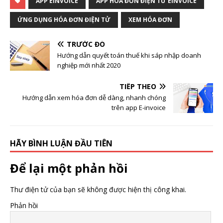
APP EINVOICE
APP HÓA ĐƠN ĐIỆN TỬ EINVOICE
ỨNG DỤNG HÓA ĐƠN ĐIỆN TỬ
XEM HÓA ĐƠN
TRƯỚC ĐÓ
Hướng dẫn quyết toán thuế khi sáp nhập doanh
nghiệp mới nhất 2020
TIẾP THEO
Hướng dẫn xem hóa đơn dễ dàng, nhanh chóng
trên app E-invoice
HÃY BÌNH LUẬN ĐẦU TIÊN
Để lại một phản hồi
Thư điện tử của bạn sẽ không được hiện thị công khai.
Phản hồi