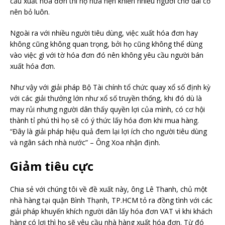
cầu xuất hóa đơn thì họ hứa hẹn khiến nhiều người chờ dài cổ
nên bỏ luôn.
Ngoài ra với nhiều người tiêu dùng, việc xuất hóa đơn hay
không cũng không quan trọng, bởi họ cũng không thể dùng
vào việc gì với tờ hóa đơn đó nên không yêu cầu người bán
xuất hóa đơn.
Như vậy với giải pháp Bộ Tài chính tổ chức quay xổ số định kỳ
với các giải thưởng lớn như xổ số truyền thống, khi đó dù là
may rủi nhưng người dân thấy quyền lợi của mình, có cơ hội
thành tỉ phú thì họ sẽ có ý thức lấy hóa đơn khi mua hàng.
“Đây là giải pháp hiệu quả đem lại lợi ích cho người tiêu dùng
và ngân sách nhà nước” – Ông Xoa nhận định.
Giảm tiêu cực
Chia sẻ với chúng tôi về đề xuất này, ông Lê Thanh, chủ một
nhà hàng tại quận Bình Thạnh, TP.HCM tỏ ra đồng tình với các
giải pháp khuyến khích người dân lấy hóa đơn VAT vì khi khách
hàng có lợi thì họ sẽ yêu cầu nhà hàng xuất hóa đơn. Từ đó