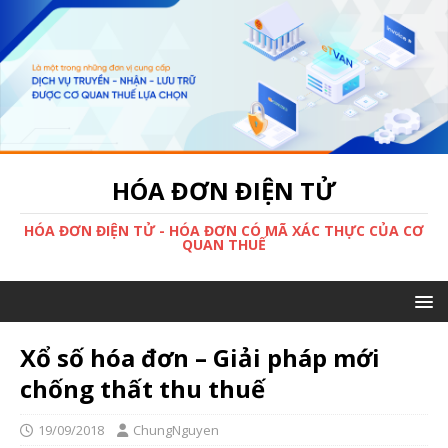
HÓA ĐƠN ĐIỆN TỬ
HÓA ĐƠN ĐIỆN TỬ - HÓA ĐƠN CÓ MÃ XÁC THỰC CỦA CƠ
QUAN THUẾ
Xổ số hóa đơn – Giải pháp mới
chống thất thu thuế
19/09/2018
ChungNguyen