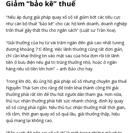
Giảm “bảo kê” thuế
“Nếu áp dụng giải pháp quay xổ số sẽ giảm bớt các tiêu cực
như cán bộ thuế “bảo kê” cho các hộ kinh doanh, doanh nghiệp
trốn thuế gây thất thu cho ngân sách” (Luật sư Trần Xoa).
“Giải thưởng của họ từ vài trăm ngàn đến giải cao nhất tương
đương khoảng 7 tỉ đồng. Việc lãnh thưởng cũng rất đơn giản,
chỉ cần khai thông tin vào mặt sau của hóa đơn rồi tới lãnh
tiền ở bưu điện nếu giá trị trúng thưởng nhỏ, hoặc ở ngân
hàng nếu số tiền lớn hơn” – anh Bảo cho hay.
Trong khi đó, dù ủng hộ giải pháp xổ số nhưng chuyên gia thuế
Nguyễn Thái Sơn cho rằng để triển khai thành công thì giải
thưởng phải rất lớn để thu hút người dân tham gia. Hơn nữa,
thủ tục nhận thưởng phải hết sức nhanh chóng, định kỳ quay
xổ số cũng phải ngắn. Nếu thủ tục nhận thưởng mất thời gian,
rối rắm, thời gian quay xổ số quá lâu, giải thưởng thấp, hiệu
quả mang lại không cao.
“Bên cạnh đó nên coi xổ số chỉ là một trong những giải pháp