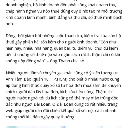
doanh nghiệp, hộ kinh doanh đều phải công khai doanh thu,
chấp hành nghĩa vụ nộp thuế đúng quy định; tạo ra môi trường
kinh doanh lành mạnh, bình đẳng và thu chi, số thuế minh bạch
hơn.
Đồng thời giảm bớt những cuộc thanh tra, kiểm tra của cán bộ
thuế gây phiền hà, tốn kém cho người kinh doanh. “Còn như
hiện nay, nhiều nhà hàng, quán bar, tụ điểm vui chơi dù kiếm
tiền tỉ nhưng số thuế nộp vào ngân sách rất ít, thậm chí có khi
không nộp đồng nào” – ông Thanh chia sẻ.
Nhiều người dân và chuyên gia khác cũng có ý kiến tương tự.
Anh Tâm Bảo (quận 10, TP.HCM) cho biết ở nhiều nước cũng
áp dụng hình thức quay xổ số từ hóa đơn mua sắm để khuyến
khích người dân lấy hóa đơn, kích cầu tiêu dùng. Thậm chí
người nước ngoài tới du lịch cũng có thể may mắn trúng độc
đắc như người Đài Loan. Ở Đài Loan cũng có rất nhiều trang
web giúp người dân đối chiếu kết quả xổ số một cách nhanh
chóng mỗi khi đến ngày quay thưởng.