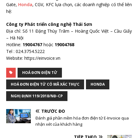
Gate,
Honda
, CGV, KFC lựa chọn, các doanh nghiệp có thể liên
hệ:
Công ty Phát triển công nghệ Thái Sơn
Địa chỉ: Số 11 Đặng Thùy Trâm – Hoàng Quốc Việt – Cầu Giấy
– Hà Nội
Hotline:
19004767
hoặc
19004768
Tel : 024.3754.5222
Website: https://einvoice.vn
HOÁ ĐƠN ĐIỆN TỬ
HOÁ ĐƠN ĐIỆN TỬ CÓ MÃ XÁC THỰC
HONDA
NGHỊ ĐỊNH 119/2018/NĐ-CP
TRƯỚC ĐÓ
Đánh giá phần mềm hóa đơn điện tử E-Invoice qua
nhận xét của khách hàng
TIẾP THEO