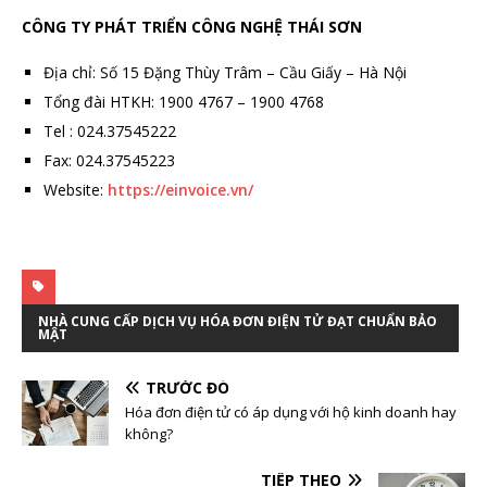
CÔNG TY PHÁT TRIỂN CÔNG NGHỆ THÁI SƠN
Địa chỉ: Số 15 Đặng Thùy Trâm – Cầu Giấy – Hà Nội
Tổng đài HTKH: 1900 4767 – 1900 4768
Tel : 024.37545222
Fax: 024.37545223
Website:
https://einvoice.vn/
NHÀ CUNG CẤP DỊCH VỤ HÓA ĐƠN ĐIỆN TỬ ĐẠT CHUẨN BẢO
MẬT
TRƯỚC ĐÓ
Hóa đơn điện tử có áp dụng với hộ kinh doanh hay
không?
TIẾP THEO