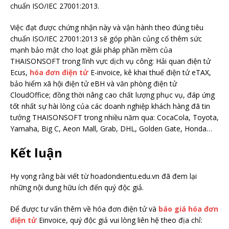
chuẩn ISO/IEC 27001:2013.
Việc đạt được chứng nhận này và vận hành theo đúng tiêu
chuẩn ISO/IEC 27001:2013 sẽ góp phần củng cố thêm sức
mạnh bảo mật cho loạt giải pháp phần mềm của
THAISONSOFT trong lĩnh vực dịch vụ công: Hải quan điện tử
Ecus,
hóa đơn điện tử
E-invoice, kê khai thuế điện tử eTAX,
bảo hiểm xã hội điện tử eBH và văn phòng điện tử
CloudOffice; đồng thời nâng cao chất lượng phục vụ, đáp ứng
tốt nhất sự hài lòng của các doanh nghiệp khách hàng đã tin
tưởng THAISONSOFT trong nhiều năm qua: CocaCola, Toyota,
Yamaha, Big C, Aeon Mall, Grab, DHL, Golden Gate, Honda…
Kết luận
Hy vọng rằng bài viết từ hoadondientu.edu.vn đã đem lại
những nội dung hữu ích đến quý độc giả.
Để được tư vấn thêm về hóa đơn điện tử và
báo giá hóa đơn
điện tử
Einvoice, quý độc giả vui lòng liên hệ theo địa chỉ: