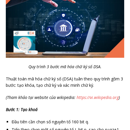
Quy trình 3 bước mã hóa chữ ký số DSA.
Thuật toán mã hóa chữ ký số (DSA) tuân theo quy trình gồm 3
bước: tạo khóa, tạo chữ ký và xác minh chữ ký.
(Tham khảo tại website của wikipedia:
https://vi.wikipedia.org
)
Bước 1: Tạo khoá
Đầu tiên cần chọn số nguyên tố 160 bit q.
Tiếp theo chọn một số nguyên tố L bit p, sao cho p=qz+1