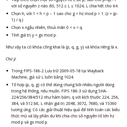
với số nguyên z nào đó, 512 ≤ L ≤ 1024, L chia hết cho 64.
Chọn h, với 1 < h < p – 1 sao cho g = hz mod p > 1. (z = (p-
1) / q.)
Chọn x ngẫu nhiên, thoả mãn 0 < x < q.
Tính giá trị y = gx mod p.
Như vậy ta có khóa công khai là (p, q, g, y) và khóa riêng là x.
Chú ý:
Trong FIPS-186-2 Lưu trữ 2009-05-18 tại Wayback
Machine, giả sử L luôn bằng 1024.
Tổ hợp (p, q, g) có thể dùng chung bởi nhiều người dùng
trong hệ thống, nếu muốn. FIPS 186-3 sử dụng SHA-
224/256/384/512 như hàm băm, q với kích thước 224, 256,
384, và 512 bit, L nhận giá trị 2048, 3072, 7680, và 15360
tương ứng. Có các giải thuật hiệu quả để tính toán các biểu
thức mũ và lấy phần dư khi chia cho số nguyên tố lớn hz
mod p và gx mod p.