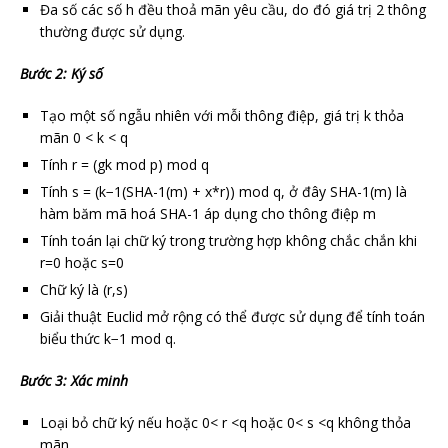
Đa số các số h đều thoả mãn yêu cầu, do đó giá trị 2 thông
thường được sử dụng.
Bước 2: Ký số
Tạo một số ngẫu nhiên với mỗi thông điệp, giá trị k thỏa
mãn 0 < k < q
Tính r = (gk mod p) mod q
Tính s = (k−1(SHA-1(m) + x*r)) mod q, ở đây SHA-1(m) là
hàm băm mã hoá SHA-1 áp dụng cho thông điệp m
Tính toán lại chữ ký trong trường hợp không chắc chắn khi
r=0 hoặc s=0
Chữ ký là (r,s)
Giải thuật Euclid mở rộng có thể được sử dụng để tính toán
biểu thức k−1 mod q.
Bước 3: Xác minh
Loại bỏ chữ ký nếu hoặc 0< r <q hoặc 0< s <q không thỏa
mãn.