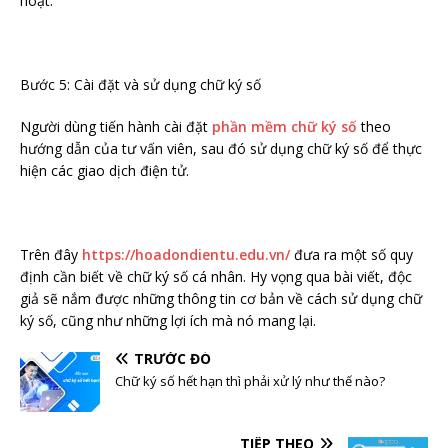
hoạt.
Bước 5: Cài đặt và sử dụng chữ ký số
Người dùng tiến hành cài đặt
phần mềm chữ ký số
theo
hướng dẫn của tư vấn viên, sau đó sử dụng chữ ký số để thực
hiện các giao dịch điện tử.
Trên đây
https://hoadondientu.edu.vn/
đưa ra một số quy
định cần biết về chữ ký số cá nhân. Hy vọng qua bài viết, độc
giả sẽ nắm được những thông tin cơ bản về cách sử dụng chữ
ký số, cũng như những lợi ích mà nó mang lại.
TRƯỚC ĐÓ
Chữ ký số hết hạn thì phải xử lý như thế nào?
TIẾP THEO