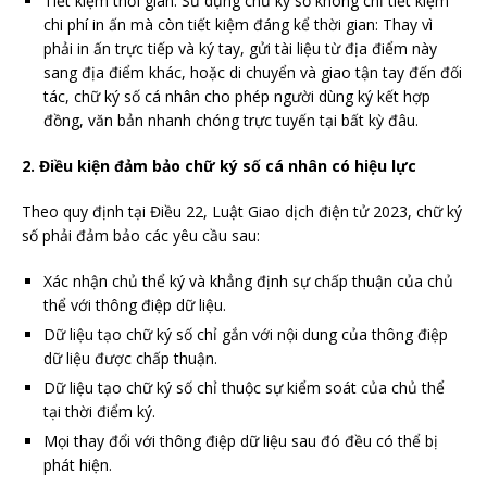
Tiết kiệm thời gian: Sử dụng chữ ký số không chỉ tiết kiệm
chi phí in ấn mà còn tiết kiệm đáng kể thời gian: Thay vì
phải in ấn trực tiếp và ký tay, gửi tài liệu từ địa điểm này
sang địa điểm khác, hoặc di chuyển và giao tận tay đến đối
tác, chữ ký số cá nhân cho phép người dùng ký kết hợp
đồng, văn bản nhanh chóng trực tuyến tại bất kỳ đâu.
2. Điều kiện đảm bảo chữ ký số cá nhân có hiệu lực
Theo quy định tại Điều 22, Luật Giao dịch điện tử 2023, chữ ký
số phải đảm bảo các yêu cầu sau:
Xác nhận chủ thể ký và khẳng định sự chấp thuận của chủ
thể với thông điệp dữ liệu.
Dữ liệu tạo chữ ký số chỉ gắn với nội dung của thông điệp
dữ liệu được chấp thuận.
Dữ liệu tạo chữ ký số chỉ thuộc sự kiểm soát của chủ thể
tại thời điểm ký.
Mọi thay đổi với thông điệp dữ liệu sau đó đều có thể bị
phát hiện.