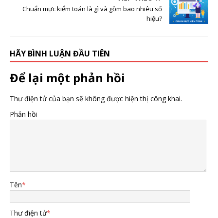
Chuẩn mực kiểm toán là gì và gồm bao nhiêu số
hiệu?
HÃY BÌNH LUẬN ĐẦU TIÊN
Để lại một phản hồi
Thư điện tử của bạn sẽ không được hiện thị công khai.
Phản hồi
Tên
*
Thư điện tử
*