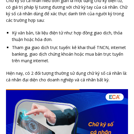
Chữ ký số cá nhân hiểu đơn giản là một dạng chữ ký điện tử,
có giá trị pháp lý tương đương với chữ ký tay của cá nhân. Chữ
ký số cá nhân dùng để xác thực danh tính của người ký trong
các trường hợp sau:
Ký văn bản, tài liệu điện tử như: hợp đồng giao dịch, thỏa
thuận hoặc hóa đơn.
Tham gia giao dịch trực tuyến: kê khai thuế TNCN, internet
banking, giao dịch chứng khoán hoặc mua bán trực tuyến
trên mạng internet.
Hiện nay, có 2 đối tượng thường sử dụng chữ ký số cá nhân là:
cá nhân đại diện cho doanh nghiệp và cá nhân bất kỳ.