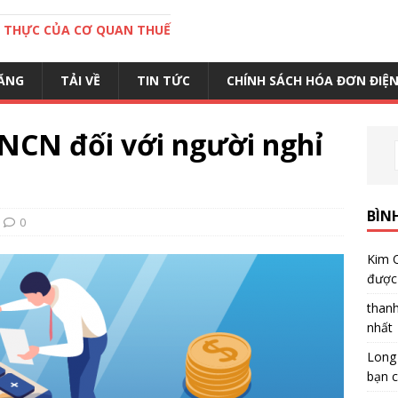
C THỰC CỦA CƠ QUAN THUẾ
ĂNG
TẢI VỀ
TIN TỨC
CHÍNH SÁCH HÓA ĐƠN ĐIỆ
NCN đối với người nghỉ
BÌN
0
Kim 
được 
than
nhất
Long
bạn c