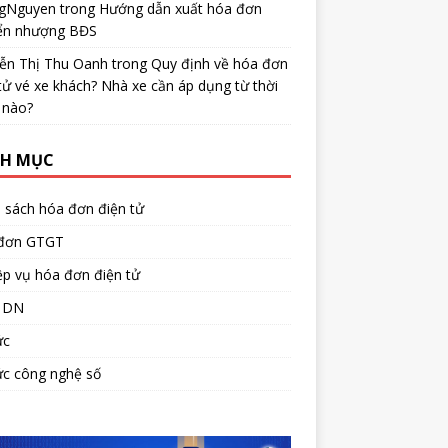
gNguyen
trong
Hướng dẫn xuất hóa đơn
ển nhượng BĐS
ễn Thị Thu Oanh
trong
Quy định về hóa đơn
tử vé xe khách? Nhà xe cần áp dụng từ thời
 nào?
H MỤC
 sách hóa đơn điện tử
đơn GTGT
p vụ hóa đơn điện tử
 DN
ức
ức công nghệ số