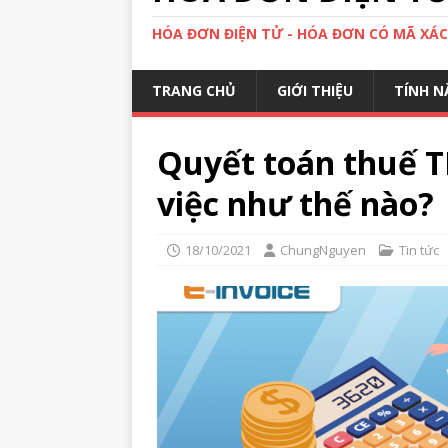
HÓA ĐƠN ĐIỆN TỬ - HÓA ĐƠN CÓ MÃ XÁ
TRANG CHỦ
GIỚI THIỆU
TÍNH N
Quyết toán thuế T
việc như thế nào?
18/10/2021
ChungNguyen
Tin tức