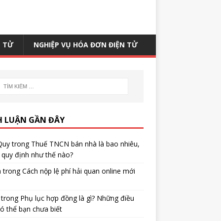
N TỬ
NGHIỆP VỤ HÓA ĐƠN ĐIỆN TỬ
H LUẬN GẦN ĐÂY
Quy
trong
Thuế TNCN bán nhà là bao nhiêu,
quy định như thế nào?
h
trong
Cách nộp lệ phí hải quan online mới
trong
Phụ lục hợp đồng là gì? Những điều
ó thể bạn chưa biết