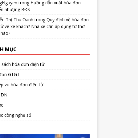
gNguyen
trong
Hướng dẫn xuất hóa đơn
ển nhượng BĐS
ễn Thị Thu Oanh
trong
Quy định về hóa đơn
tử vé xe khách? Nhà xe cần áp dụng từ thời
 nào?
H MỤC
 sách hóa đơn điện tử
đơn GTGT
p vụ hóa đơn điện tử
 DN
ức
ức công nghệ số