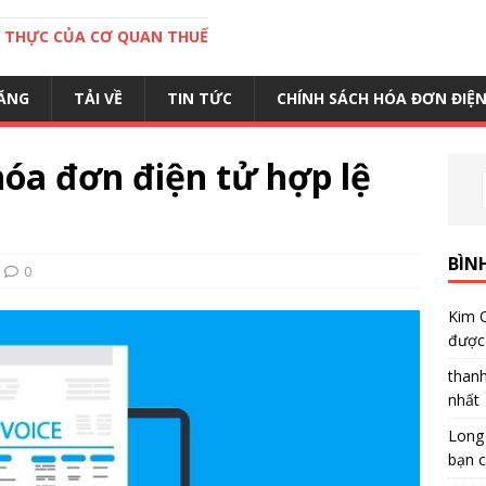
C THỰC CỦA CƠ QUAN THUẾ
ĂNG
TẢI VỀ
TIN TỨC
CHÍNH SÁCH HÓA ĐƠN ĐIỆ
óa đơn điện tử hợp lệ
BÌN
0
Kim 
được 
than
nhất
Long
bạn c