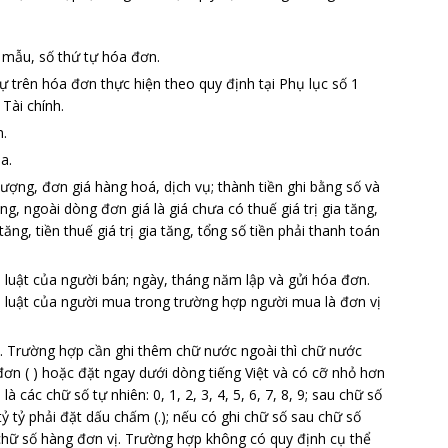
 mẫu, số thứ tự hóa đơn.
ự trên hóa đơn thực hiện theo quy định tại Phụ lục số 1
Tài chính.
n.
a.
 lượng, đơn giá hàng hoá, dịch vụ; thành tiền ghi bằng số và
ăng, ngoài dòng đơn giá là giá chưa có thuế giá trị gia tăng,
tăng, tiền thuế giá trị gia tăng, tổng số tiền phải thanh toán
 luật của người bán; ngày, tháng năm lập và gửi hóa đơn.
p luật của người mua trong trường hợp người mua là đơn vị
t. Trường hợp cần ghi thêm chữ nước ngoài thì chữ nước
ơn ( ) hoặc đặt ngay dưới dòng tiếng Việt và có cỡ nhỏ hơn
à các chữ số tự nhiên: 0, 1, 2, 3, 4, 5, 6, 7, 8, 9; sau chữ số
, tỷ tỷ phải đặt dấu chấm (.); nếu có ghi chữ số sau chữ số
 chữ số hàng đơn vị. Trường hợp không có quy định cụ thể