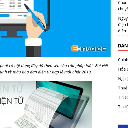
Chun
chuy
Nguy
điện 
điểm
DAN
Chính
ải có nội dung đầy đủ theo yêu cầu của pháp luật. Bài viết
Hóa 
 định về mẫu hóa đơn điện tử hợp lệ mới nhất 2019
Nghiệ
Thuế
Tin t
Tin t