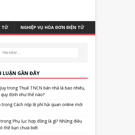
N TỬ
NGHIỆP VỤ HÓA ĐƠN ĐIỆN TỬ
H LUẬN GẦN ĐÂY
Quy
trong
Thuế TNCN bán nhà là bao nhiêu,
quy định như thế nào?
h
trong
Cách nộp lệ phí hải quan online mới
trong
Phụ lục hợp đồng là gì? Những điều
ó thể bạn chưa biết