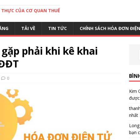
C THỰC CỦA CƠ QUAN THUẾ
ĂNG
TẢI VỀ
TIN TỨC
CHÍNH SÁCH HÓA ĐƠN ĐIỆ
gặp phải khi kê khai
HĐĐT
BÌN
0
Kim 
được 
than
nhất
Long
bạn c