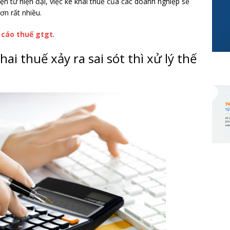
 tử hiện đại, việc kê khai thuế của các doanh nghiệp sẽ
ơn rất nhiều.
 cáo thuế gtgt
.
ai thuế xảy ra sai sót thì xử lý thế