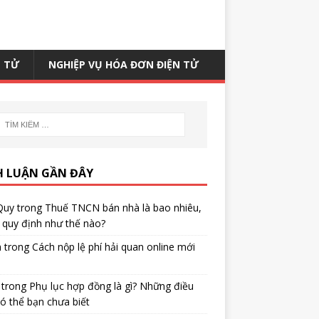
N TỬ
NGHIỆP VỤ HÓA ĐƠN ĐIỆN TỬ
H LUẬN GẦN ĐÂY
Quy
trong
Thuế TNCN bán nhà là bao nhiêu,
quy định như thế nào?
h
trong
Cách nộp lệ phí hải quan online mới
trong
Phụ lục hợp đồng là gì? Những điều
ó thể bạn chưa biết