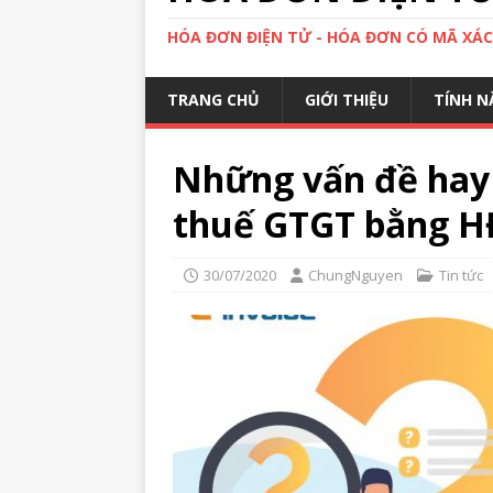
HÓA ĐƠN ĐIỆN TỬ - HÓA ĐƠN CÓ MÃ XÁ
TRANG CHỦ
GIỚI THIỆU
TÍNH N
Những vấn đề hay 
thuế GTGT bằng 
30/07/2020
ChungNguyen
Tin tức