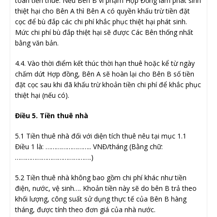
toán tiền thuê. Nếu Bên B vi phạm Hợp Đồng làm phát sinh
thiệt hại cho Bên A thì Bên A có quyền khấu trừ tiền đặt
cọc để bù đắp các chi phí khắc phục thiệt hại phát sinh.
Mức chi phí bù đắp thiệt hại sẽ được Các Bên thống nhất
bằng văn bản.
4.4. Vào thời điểm kết thúc thời hạn thuê hoặc kể từ ngày
chấm dứt Hợp đồng, Bên A sẽ hoàn lại cho Bên B số tiền
đặt cọc sau khi đã khấu trừ khoản tiền chi phí để khắc phục
thiệt hại (nếu có).
Điều 5. Tiền thuê nhà
5.1 Tiền thuê nhà đối với diện tích thuê nêu tại mục 1.1
Điều 1 là: …………………….. VNĐ/tháng (Bằng chữ:
…………………………………….)
5.2 Tiền thuê nhà không bao gồm chi phí khác như tiền
điện, nước, vệ sinh…. Khoản tiền này sẽ do bên B trả theo
khối lượng, công suất sử dụng thực tế của Bên B hàng
tháng, được tính theo đơn giá của nhà nước.