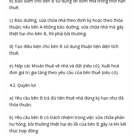
b) Bảo đảm cho bên B sử dụng ổn định nhà trong thời hạn
thuê;
c) Bảo dưỡng, sửa chữa nhà theo định kỳ hoặc theo thỏa
thuận; nếu bên A không bảo dưỡng, sửa chữa nhà mà gây
thiệt hại cho bên B, thì phải bồi thường;
d) Tạo điều kiện cho bên B sử dụng thuận tiện diện tích
thuê;
e) Nộp các khoản thuế về nhà và đất (nếu có); Xuất hoá
đơn giá trị gia tăng theo yêu cầu của bên thuê (nếu có).
4.2. Quyền lợi
a) Yêu cầu bên B trả đủ tiền thuê nhà đúng kỳ hạn như đã
thỏa thuận;
b) Yêu cầu bên B có trách nhiệm trong việc sửa chữa phần
hư hỏng, bồi thường thiệt hại do lỗi của bên B gây ra khi kết
thúc hợp đồng.