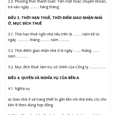
2.3. Phương thức thanh toán: Tiền mặt hoặc chuyển khoản,
trả vào ngày ………. hàng tháng.
ĐIỀU 3. THỜI HẠN THUÊ, THỜI ĐIỂM GIAO NHẬN NHÀ
Ở, MỤC ĐÍCH THUÊ
3.1. Thời hạn thuê ngôi nhà nêu trên là ……… năm kể từ
ngày …………. tháng ………. năm ………..
3.2. Thời điểm giao nhận nhà ở là ngày …….. tháng ……..
năm …………
3.2. Mục đích thuê: làm trụ sở chính của Công ty ………………
ĐIỀU 4. QUYỀN VÀ NGHĨA VỤ CỦA BÊN A
4.1. Nghĩa vụ
a) Giao nhà ở và trang thiết bị gắn liền với nhà (nếu có) cho
bên B theo đúng hợp đồng.