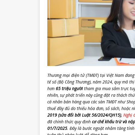
Thương mại điện tử (TMĐT) tại Việt Nam đang
tế số (Bộ Công Thương), năm 2024, quy mô th
hơn
65 triệu người
tham gia mua sắm trực tuy
nhiên, sự phát triển này cũng đặt ra thách th
cá nhân bán hàng qua các sàn TMĐT như Shope
thuế đầy đủ do thiếu hóa đơn, sổ sách, hoặc n
2019 (sửa đổi bởi Luật 56/2024/QH15)
,
Nghị 
đã chính thức quy định
cơ chế khấu trừ và nộp
01/7/2025
. Đây là bước ngoặt nhằm tăng tính
tuân thủ pháp luật dễ dàng hơn.