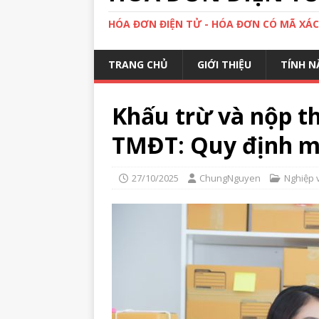
HÓA ĐƠN ĐIỆN TỬ - HÓA ĐƠN CÓ MÃ XÁ
TRANG CHỦ
GIỚI THIỆU
TÍNH N
Khấu trừ và nộp t
TMĐT: Quy định mớ
27/10/2025
ChungNguyen
Nghiệp 