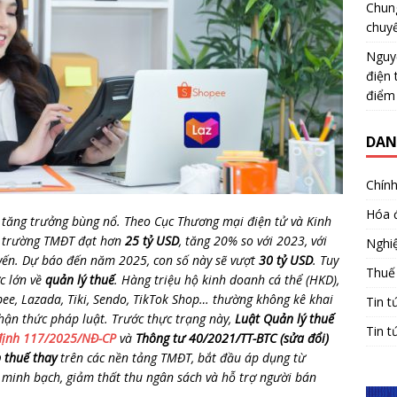
Chun
chuy
Nguy
điện 
điểm
DAN
Chính
Hóa 
 tăng trưởng bùng nổ. Theo Cục Thương mại điện tử và Kinh
ị trường TMĐT đạt hơn
25 tỷ USD
, tăng 20% so với 2023, với
Nghiệ
ến. Dự báo đến năm 2025, con số này sẽ vượt
30 tỷ USD
. Tuy
Thuế
ức lớn về
quản lý thuế
. Hàng triệu hộ kinh doanh cá thể (HKD),
e, Lazada, Tiki, Sendo, TikTok Shop… thường không kê khai
Tin t
hận thức pháp luật. Trước thực trạng này,
Luật Quản lý thuế
Tin t
định 117/2025/NĐ-CP
và
Thông tư 40/2021/TT-BTC (sửa đổi)
 thuế thay
trên các nền tảng TMĐT, bắt đầu áp dụng từ
 minh bạch, giảm thất thu ngân sách và hỗ trợ người bán