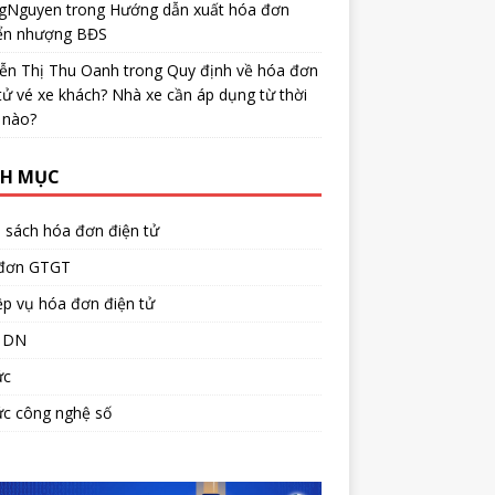
gNguyen
trong
Hướng dẫn xuất hóa đơn
ển nhượng BĐS
ễn Thị Thu Oanh
trong
Quy định về hóa đơn
tử vé xe khách? Nhà xe cần áp dụng từ thời
 nào?
H MỤC
 sách hóa đơn điện tử
đơn GTGT
p vụ hóa đơn điện tử
 DN
ức
ức công nghệ số