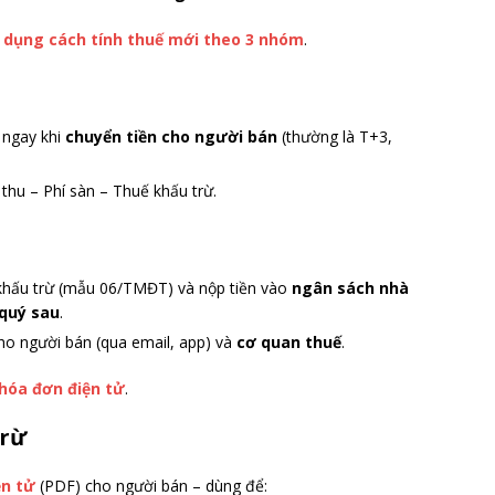
p dụng cách tính thuế mới theo 3 nhóm
.
 ngay khi
chuyển tiền cho người bán
(thường là T+3,
hu – Phí sàn – Thuế khấu trừ.
 khấu trừ (mẫu 06/TMĐT) và nộp tiền vào
ngân sách nhà
quý sau
.
o người bán (qua email, app) và
cơ quan thuế
.
hóa đơn điện tử
.
trừ
ện tử
(PDF) cho người bán – dùng để: