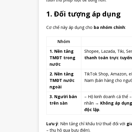
1. Đối tượng áp dụng
Cơ chế này áp dụng cho
ba nhóm chính
:
Nhóm
1. Nền tảng
Shopee, Lazada, Tiki, Se
TMĐT trong
thanh toán trực tuyến
nước
2. Nền tảng
TikTok Shop, Amazon, eBa
TMĐT nước
Nam (bán hàng cho người
ngoài
3. Người bán
– Hộ kinh doanh cá thể 
trên sàn
nhân →
Không áp dụn
độc lập
.
Lưu ý
: Nền tảng chỉ khấu trừ thuế đối với
gi
– thu hộ qua bưu điện).