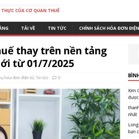
C THỰC CỦA CƠ QUAN THUẾ
ĂNG
TẢI VỀ
TIN TỨC
CHÍNH SÁCH HÓA ĐƠN ĐIỆ
huế thay trên nền tảng
i từ 01/7/2025
BÌN
vụ hóa đơn điện tử
,
Tin tức
0
Kim 
được 
than
nhất
Long
bạn c