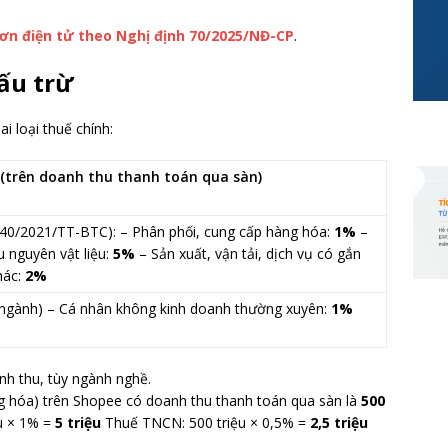
đơn điện tử theo Nghị định 70/2025/NĐ-CP
.
hấu trừ
ai loại thuế chính:
 (trên doanh thu thanh toán qua sàn)
 40/2021/TT-BTC): – Phân phối, cung cấp hàng hóa:
1%
–
 nguyên vật liệu:
5%
– Sản xuất, vận tải, dịch vụ có gắn
hác:
2%
 ngành) – Cá nhân không kinh doanh thường xuyên:
1%
h thu, tùy ngành nghề.
g hóa) trên Shopee có doanh thu thanh toán qua sàn là
500
u × 1% =
5 triệu
Thuế TNCN: 500 triệu × 0,5% =
2,5 triệu