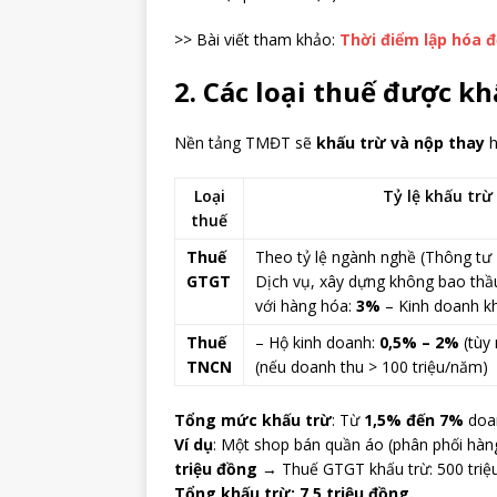
>> Bài viết tham khảo:
Thời điểm lập hóa 
2. Các loại thuế được k
Nền tảng TMĐT sẽ
khấu trừ và nộp thay
h
Loại
Tỷ lệ khấu trừ
thuế
Thuế
Theo tỷ lệ ngành nghề (Thông tư
GTGT
Dịch vụ, xây dựng không bao thầu
với hàng hóa:
3%
– Kinh doanh k
Thuế
– Hộ kinh doanh:
0,5% – 2%
(tùy
TNCN
(nếu doanh thu > 100 triệu/năm)
Tổng mức khấu trừ
: Từ
1,5% đến 7%
doan
Ví dụ
: Một shop bán quần áo (phân phối hàn
triệu đồng
→ Thuế GTGT khấu trừ: 500 triệ
Tổng khấu trừ: 7,5 triệu đồng.