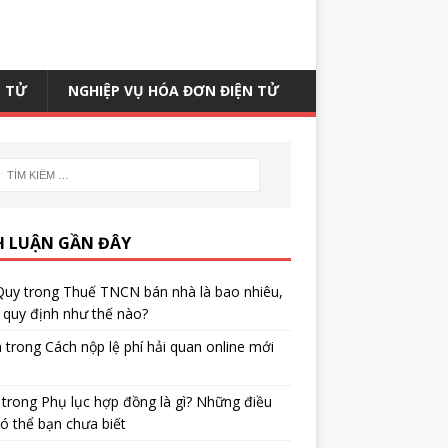
N TỬ
NGHIỆP VỤ HÓA ĐƠN ĐIỆN TỬ
H LUẬN GẦN ĐÂY
Quy
trong
Thuế TNCN bán nhà là bao nhiêu,
quy định như thế nào?
h
trong
Cách nộp lệ phí hải quan online mới
trong
Phụ lục hợp đồng là gì? Những điều
ó thể bạn chưa biết