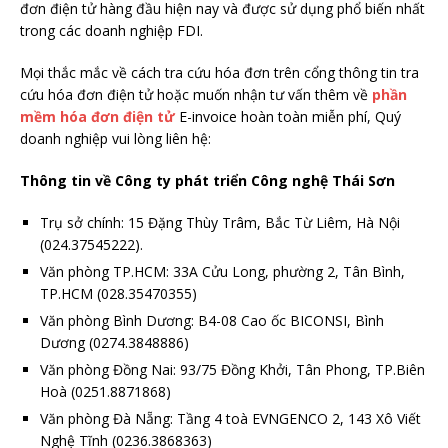
đơn điện tử hàng đầu hiện nay và được sử dụng phổ biến nhất
trong các doanh nghiệp FDI.
Mọi thắc mắc về cách tra cứu hóa đơn trên cổng thông tin tra
cứu hóa đơn điện tử hoặc muốn nhận tư vấn thêm về
phần
mềm hóa đơn điện tử
E-invoice hoàn toàn miễn phí, Quý
doanh nghiệp vui lòng liên hệ:
Thông tin về Công ty phát triển Công nghệ Thái Sơn
Trụ sở chính: 15 Đặng Thùy Trâm, Bắc Từ Liêm, Hà Nội
(024.37545222).
Văn phòng TP.HCM: 33A Cửu Long, phường 2, Tân Bình,
TP.HCM (028.35470355)
Văn phòng Bình Dương: B4-08 Cao ốc BICONSI, Bình
Dương (0274.3848886)
Văn phòng Đồng Nai: 93/75 Đồng Khởi, Tân Phong, TP.Biên
Hoà (0251.8871868)
Văn phòng Đà Nẵng: Tầng 4 toà EVNGENCO 2, 143 Xô Viết
Nghệ Tĩnh (0236.3868363)