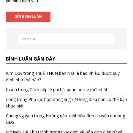
lần bình luận sau.
BÌNH LUẬN GẦN ĐÂY
Kim Quy
trong
Thuế TNCN bán nhà là bao nhiêu, được quy
định như thế nào?
thanh
trong
Cách nộp lệ phí hải quan online mới nhất
Long
trong
Phụ lục hợp đồng là gì? Những điều bạn có thể bạn
chưa biết
ChungNguyen
trong
Hướng dẫn xuất hóa đơn chuyển nhượng
BĐS
Nguyễn Thị Thu Oanh
trong
Quy định về hóa đơn điện tử vé