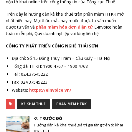
nộp tờ khai online trên cổng thông tin của Tổng cục Thuế.
Trên đây là hướng dẫn kê khai thuế trên phần mềm HTKK mới
nhất hiện nay. Mọi thắc mắc hay muốn được tư vấn muốn
được tư vấn về
phần mềm hóa đơn điện tử
E-invoice hoàn
toàn miễn phí, Quý doanh nghiệp vui lòng liên hệ:
CÔNG TY PHÁT TRIỂN CÔNG NGHỆ THÁI SƠN
Địa chỉ: Số 15 Đặng Thùy Trâm – Cầu Giấy – Hà Nội
Tổng đài HTKH: 1900 4767 – 1900 4768
Tel : 024.37545222
Fax: 024.37545223
Website:
https://einvoice.vn/
KÊ KHAI THUẾ
PHẦN MỀM HTKK
TRƯỚC ĐÓ
Hướng dẫn kê khai thuế giá trị gia tăng trên tờ khai
01/GTGT