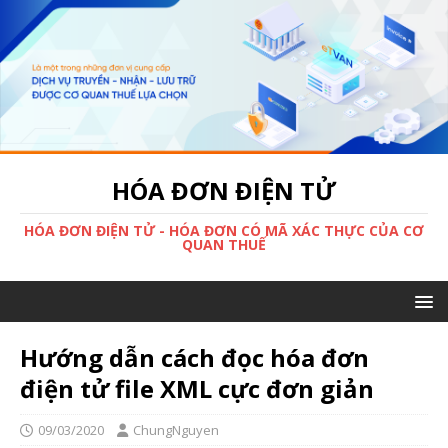
HÓA ĐƠN ĐIỆN TỬ
HÓA ĐƠN ĐIỆN TỬ - HÓA ĐƠN CÓ MÃ XÁC THỰC CỦA CƠ
QUAN THUẾ
Hướng dẫn cách đọc hóa đơn
điện tử file XML cực đơn giản
09/03/2020
ChungNguyen