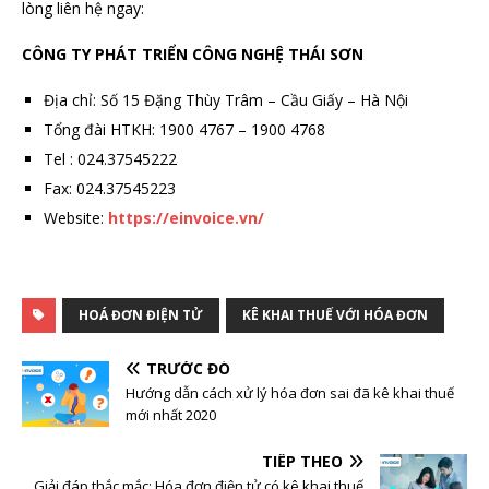
lòng liên hệ ngay:
CÔNG TY PHÁT TRIỂN CÔNG NGHỆ THÁI SƠN
Địa chỉ: Số 15 Đặng Thùy Trâm – Cầu Giấy – Hà Nội
Tổng đài HTKH: 1900 4767 – 1900 4768
Tel : 024.37545222
Fax: 024.37545223
Website:
https://einvoice.vn/
HOÁ ĐƠN ĐIỆN TỬ
KÊ KHAI THUẾ VỚI HÓA ĐƠN
TRƯỚC ĐÓ
Hướng dẫn cách xử lý hóa đơn sai đã kê khai thuế
mới nhất 2020
TIẾP THEO
Giải đáp thắc mắc: Hóa đơn điện tử có kê khai thuế