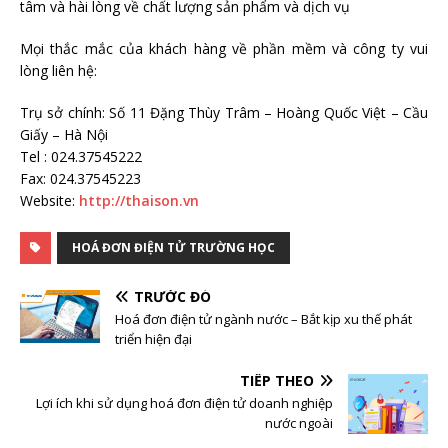
tâm và hài lòng về chất lượng sản phẩm và dịch vụ
Mọi thắc mắc của khách hàng về phần mềm và công ty vui
lòng liên hệ:
Trụ sở chính: Số 11 Đặng Thùy Trâm – Hoàng Quốc Việt – Cầu
Giấy – Hà Nội
Tel : 024.37545222
Fax: 024.37545223
Website:
http://thaison.vn
HOÁ ĐƠN ĐIỆN TỬ TRƯỜNG HỌC
TRƯỚC ĐÓ
Hoá đơn điện tử ngành nước – Bắt kịp xu thế phát
triển hiện đại
TIẾP THEO
Lợi ích khi sử dụng hoá đơn điện tử doanh nghiệp
nước ngoài