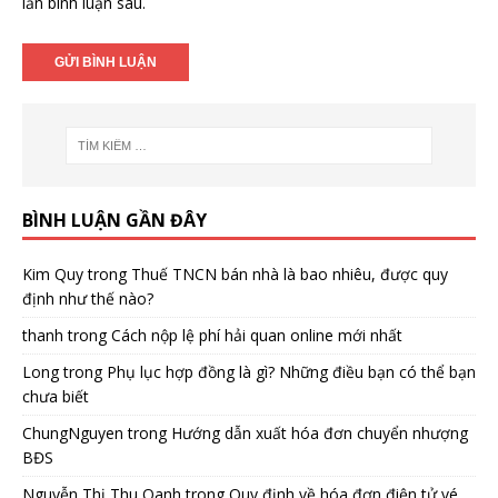
lần bình luận sau.
BÌNH LUẬN GẦN ĐÂY
Kim Quy
trong
Thuế TNCN bán nhà là bao nhiêu, được quy
định như thế nào?
thanh
trong
Cách nộp lệ phí hải quan online mới nhất
Long
trong
Phụ lục hợp đồng là gì? Những điều bạn có thể bạn
chưa biết
ChungNguyen
trong
Hướng dẫn xuất hóa đơn chuyển nhượng
BĐS
Nguyễn Thị Thu Oanh
trong
Quy định về hóa đơn điện tử vé