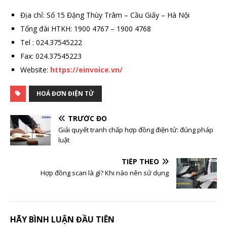
Địa chỉ: Số 15 Đặng Thùy Trâm – Cầu Giấy – Hà Nội
Tổng đài HTKH: 1900 4767 – 1900 4768
Tel : 024.37545222
Fax: 024.37545223
Website:
https://einvoice.vn/
HOÁ ĐƠN ĐIỆN TỬ
TRƯỚC ĐÓ
Giải quyết tranh chấp hợp đồng điện tử: đúng pháp
luật
TIẾP THEO
Hợp đồng scan là gì? Khi nào nên sử dụng
HÃY BÌNH LUẬN ĐẦU TIÊN