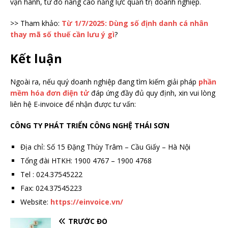
vận hành, từ đó nâng cao năng lực quản trị doanh nghiệp.
>> Tham khảo:
Từ 1/7/2025: Dùng số định danh cá nhân
thay mã số thuế cần lưu ý gì
?
Kết luận
Ngoài ra, nếu quý doanh nghiệp đang tìm kiếm giải pháp
phần
mềm hóa đơn điện tử
đáp ứng đầy đủ quy định, xin vui lòng
liên hệ E-invoice để nhận được tư vấn:
CÔNG TY PHÁT TRIỂN CÔNG NGHỆ THÁI SƠN
Địa chỉ: Số 15 Đặng Thùy Trâm – Cầu Giấy – Hà Nội
Tổng đài HTKH: 1900 4767 – 1900 4768
Tel : 024.37545222
Fax: 024.37545223
Website:
https://einvoice.vn/
TRƯỚC ĐÓ