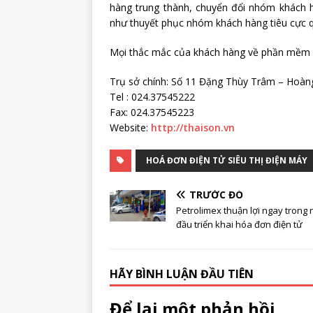
hàng trung thành, chuyển đổi nhóm khách 
như thuyết phục nhóm khách hàng tiêu cực qu
Mọi thắc mắc của khách hàng về phần mềm và
Trụ sở chính: Số 11 Đặng Thùy Trâm – Hoàng
Tel : 024.37545222
Fax: 024.37545223
Website:
http://thaison.vn
HOÁ ĐƠN ĐIỆN TỬ SIÊU THỊ ĐIỆN MÁY
TRƯỚC ĐÓ
Petrolimex thuận lợi ngay trong
đầu triển khai hóa đơn điện tử
HÃY BÌNH LUẬN ĐẦU TIÊN
Để lại một phản hồi