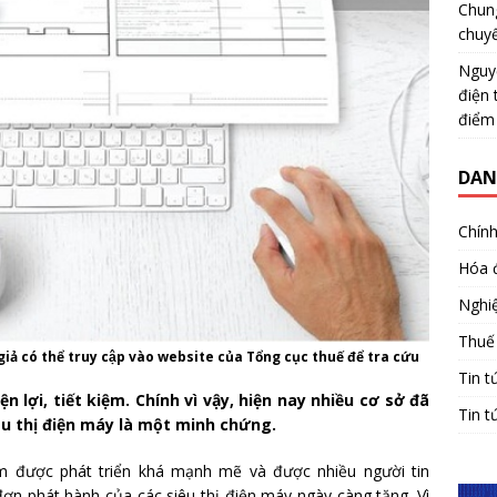
Chun
chuy
Nguy
điện 
điểm
DAN
Chính
Hóa 
Nghiệ
Thuế
ả có thể truy cập vào website của Tổng cục thuế để tra cứu
Tin t
n lợi, tiết kiệm. Chính vì vậy, hiện nay nhiều cơ sở đã
Tin t
u thị điện máy là một minh chứng.
am được phát triển khá mạnh mẽ và được nhiều người tin
n phát hành của các siêu thị điện máy ngày càng tăng. Vì