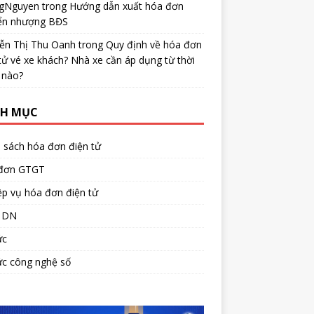
gNguyen
trong
Hướng dẫn xuất hóa đơn
ển nhượng BĐS
ễn Thị Thu Oanh
trong
Quy định về hóa đơn
tử vé xe khách? Nhà xe cần áp dụng từ thời
 nào?
H MỤC
 sách hóa đơn điện tử
đơn GTGT
p vụ hóa đơn điện tử
 DN
ức
ức công nghệ số