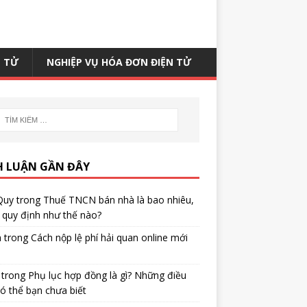
N TỬ
NGHIỆP VỤ HÓA ĐƠN ĐIỆN TỬ
H LUẬN GẦN ĐÂY
Quy
trong
Thuế TNCN bán nhà là bao nhiêu,
quy định như thế nào?
h
trong
Cách nộp lệ phí hải quan online mới
trong
Phụ lục hợp đồng là gì? Những điều
ó thể bạn chưa biết