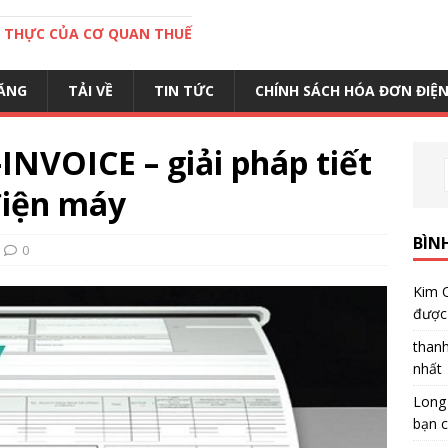
C THỰC CỦA CƠ QUAN THUẾ
ĂNG
TẢI VỀ
TIN TỨC
CHÍNH SÁCH HÓA ĐƠN ĐIỆ
INVOICE – giải pháp tiết
điện máy
BÌN
0
Kim 
được 
than
nhất
Long
bạn c