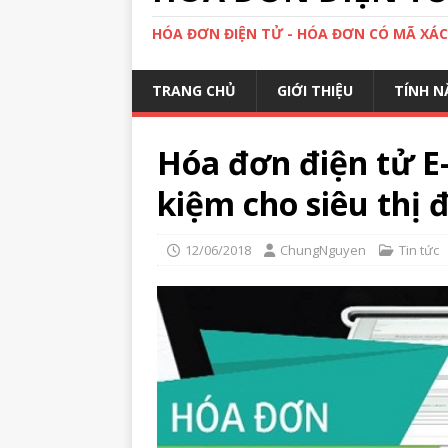
HÓA ĐƠN ĐIỆN TỬ - HÓA ĐƠN CÓ MÃ XÁ
TRANG CHỦ
GIỚI THIỆU
TÍNH N
Hóa đơn điện tử E-
kiệm cho siêu thị 
12/06/2018
ChungNguyen
Tin tức