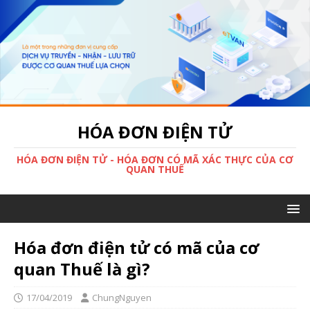
HÓA ĐƠN ĐIỆN TỬ
HÓA ĐƠN ĐIỆN TỬ - HÓA ĐƠN CÓ MÃ XÁC THỰC CỦA CƠ
QUAN THUẾ
Hóa đơn điện tử có mã của cơ
quan Thuế là gì?
17/04/2019
ChungNguyen