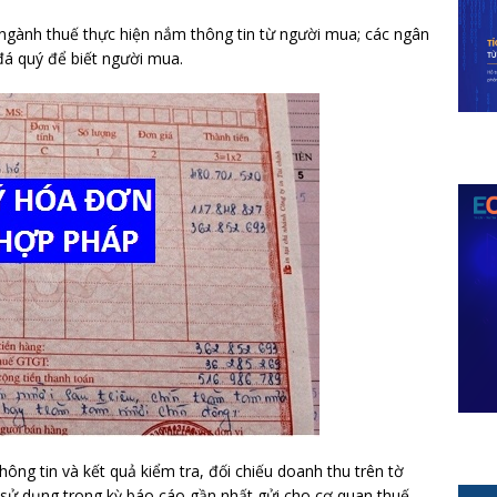
 ngành thuế thực hiện nắm thông tin từ người mua; các ngân
đá quý để biết người mua.
hông tin và kết quả kiểm tra, đối chiếu doanh thu trên tờ
ử dụng trong kỳ báo cáo gần nhất gửi cho cơ quan thuế.