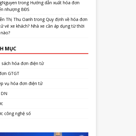
gNguyen
trong
Hướng dẫn xuất hóa đơn
ển nhượng BĐS
ễn Thị Thu Oanh
trong
Quy định về hóa đơn
tử vé xe khách? Nhà xe cần áp dụng từ thời
 nào?
H MỤC
 sách hóa đơn điện tử
đơn GTGT
p vụ hóa đơn điện tử
 DN
ức
ức công nghệ số