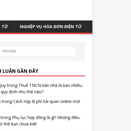
N TỬ
NGHIỆP VỤ HÓA ĐƠN ĐIỆN TỬ
H LUẬN GẦN ĐÂY
Quy
trong
Thuế TNCN bán nhà là bao nhiêu,
quy định như thế nào?
h
trong
Cách nộp lệ phí hải quan online mới
trong
Phụ lục hợp đồng là gì? Những điều
ó thể bạn chưa biết