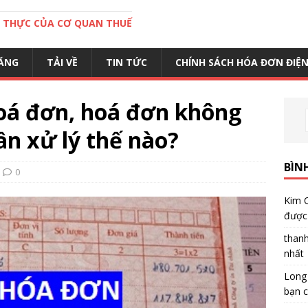
C THỰC CỦA CƠ QUAN THUẾ
ĂNG
TẢI VỀ
TIN TỨC
CHÍNH SÁCH HÓA ĐƠN ĐIỆ
oá đơn, hoá đơn không
ần xử lý thế nào?
BÌN
0
Kim 
được 
than
nhất
Long
bạn c