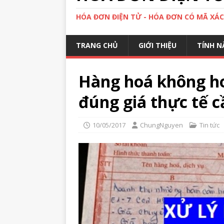
HÓA ĐƠN ĐIỆN TỬ - HÓA ĐƠN CÓ MÃ XÁ
TRANG CHỦ
GIỚI THIỆU
TÍNH N
Hàng hoá không h
đúng giá thực tế c
10/05/2017
ChungNguyen
Tin tức