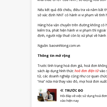
Nếu kết quả đối chiếu, điều tra và nắm bắt t
sở xác định NNT có hành vi vi phạm về tình 
Hàng hóa vận chuyển trên đường không có h
kiểm tra, phát hiện hành vi vi phạm thì ngoà
định, người nộp thuế còn bị xử phạt về hành v
Nguồn: baovinhlong.com.vn
Thông tin mở rộng
Trước tình trạng hoá đơn giả, hoá đơn không
sách áp dụng hình thức
hoá đơn điện tử
vào s
tử, các doanh nghiệp cũng như cơ quan chức
“ma” nữa mà thay vào đó, mọi hoá đơn xuất 
TRƯỚC ĐÓ
Hỏi đáp về việc sử dụng hoá đơ
vào hiện nay