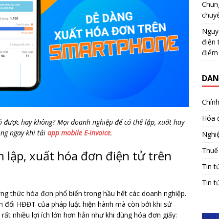
Chun
chuy
Nguy
điện 
điểm
DAN
Chính
Hóa 
ó được hay không? Mọi doanh nghiệp để có thể lập, xuất hay
ộng ngay khi tải
app mobile E-invoice
.
Nghiệ
Thuế
n lập, xuất hóa đơn điện tử trên
Tin t
Tin t
ơng thức hóa đơn phổ biến trong hầu hết các doanh nghiệp.
n đổi HĐĐT của pháp luật hiện hành mà còn bởi khi sử
t nhiều lợi ích lớn hơn hẳn như khi dùng hóa đơn giấy: