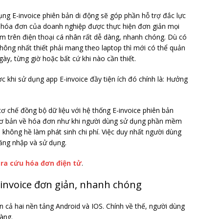
ụng E-invoice phiên bản di động sẽ góp phần hỗ trợ đắc lực
ng hóa đơn của doanh nghiệp được thực hiện đơn giản mọi
hạm trên điện thoại cá nhân rất dễ dàng, nhanh chóng. Dù có
không nhất thiết phải mang theo laptop thì mới có thể quản
ày, từng giờ hoặc bất cứ khi nào cần thiết.
c khi sử dụng app E-invoice đầy tiện ích đó chính là: Hưởng
ơ chế đồng bộ dữ liệu với hệ thống E-invoice phiên bản
 cơ bản về hóa đơn như khi người dùng sử dụng phần mềm
 không hề làm phát sinh chi phí. Việc duy nhất người dùng
 đăng nhập và sử dụng.
ra cứu hóa đơn điện tử
.
-invoice đơn giản, nhanh chóng
n cả hai nền tảng Android và IOS. Chính về thế, người dùng
àng.