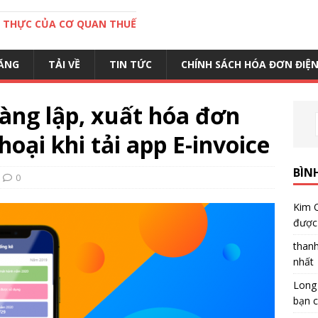
C THỰC CỦA CƠ QUAN THUẾ
ĂNG
TẢI VỀ
TIN TỨC
CHÍNH SÁCH HÓA ĐƠN ĐIỆ
àng lập, xuất hóa đơn
hoại khi tải app E-invoice
BÌN
0
Kim 
được 
than
nhất
Long
bạn c