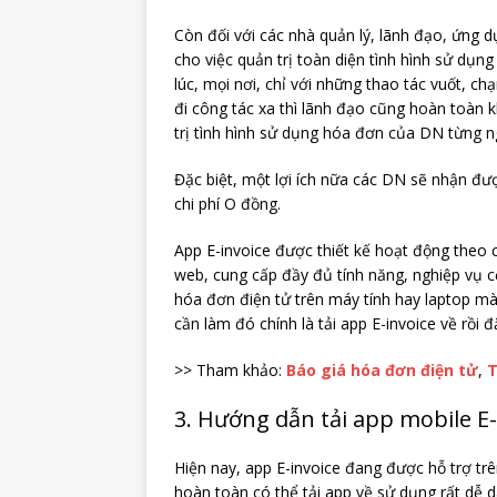
Còn đối với các nhà quản lý, lãnh đạo, ứng d
cho việc quản trị toàn diện tình hình sử dụ
lúc, mọi nơi, chỉ với những thao tác vuốt, c
đi công tác xa thì lãnh đạo cũng hoàn toàn 
trị tình hình sử dụng hóa đơn của DN từng ng
Đặc biệt, một lợi ích nữa các DN sẽ nhận đượ
chi phí O đồng.
App E-invoice được thiết kế hoạt động theo c
web, cung cấp đầy đủ tính năng, nghiệp vụ
hóa đơn điện tử trên máy tính hay laptop mà
cần làm đó chính là tải app E-invoice về rồi
>> Tham khảo:
Báo giá hóa đơn điện tử
,
T
3. Hướng dẫn tải app mobile E
Hiện nay, app E-invoice đang được hỗ trợ trê
hoàn toàn có thể tải app về sử dụng rất dễ d