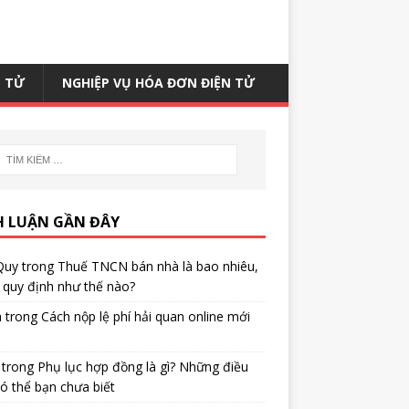
N TỬ
NGHIỆP VỤ HÓA ĐƠN ĐIỆN TỬ
H LUẬN GẦN ĐÂY
Quy
trong
Thuế TNCN bán nhà là bao nhiêu,
quy định như thế nào?
h
trong
Cách nộp lệ phí hải quan online mới
trong
Phụ lục hợp đồng là gì? Những điều
ó thể bạn chưa biết