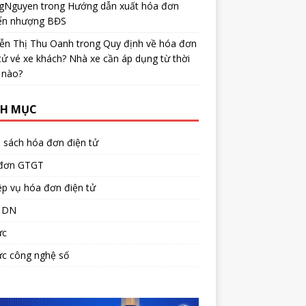
gNguyen
trong
Hướng dẫn xuất hóa đơn
ển nhượng BĐS
ễn Thị Thu Oanh
trong
Quy định về hóa đơn
tử vé xe khách? Nhà xe cần áp dụng từ thời
 nào?
H MỤC
 sách hóa đơn điện tử
đơn GTGT
p vụ hóa đơn điện tử
 DN
ức
ức công nghệ số