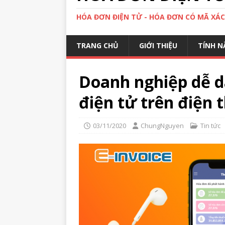
HÓA ĐƠN ĐIỆN TỬ - HÓA ĐƠN CÓ MÃ XÁ
TRANG CHỦ
GIỚI THIỆU
TÍNH N
Doanh nghiệp dễ d
điện tử trên điện t
03/11/2020
ChungNguyen
Tin tức